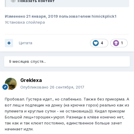
Показать контент
Изменено
21 января, 2019
пользователем himickplick1
Установка спойлера
Цитата
4
1
9 месяцев спустя...
Greklexa
Опубликовано
26 сентября, 2017
Пробовал. Густера идет., но слабенько. Также без прикорма. А
вот лещ и подлещик на донку (на крючке горох) реально как из
пулемета и круглые сутки - не остановишь))). Кидал прикорм
Большой лещ+горошек+укроп. Разницы в клёве конечно нет,
так как и так клюет постоянно, единственное больше зачет
начинает идти.