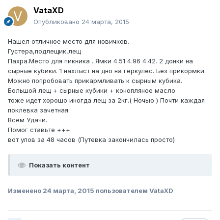
VataXD
Опубликовано
24 марта, 2015
Нашел отличное место для новичков.
Густера,подлещик,лещ
Пахра.Место для пикника . Ямки 4.51 4.96 4.42. 2 донки на
сырные кубики. 1 нахлыст на дно на геркулес. Без прикормки.
Можно попробовать прикармливать к сырным кубика.
Большой лещ + сырные кубики + конопляное масло
тоже идет хорошо иногда лещ за 2кг.( Ночью ) Почти каждая
поклевка зачетная.
Всем Удачи.
Помог ставьте +++
вот улов за 48 часов (Путевка закончилась просто)
Показать контент
Изменено
24 марта, 2015
пользователем VataXD