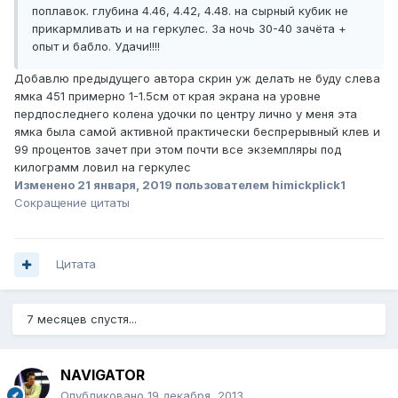
поплавок. глубина 4.46, 4.42, 4.48. на сырный кубик не
прикармливать и на геркулес. За ночь 30-40 зачёта +
опыт и бабло. Удачи!!!!
Добавлю предыдущего автора скрин уж делать не буду слева
ямка 451 примерно 1-1.5см от края экрана на уровне
пердпоследнего колена удочки по центру лично у меня эта
ямка была самой активной практически беспрерывный клев и
99 процентов зачет при этом почти все экземпляры под
килограмм ловил на геркулес
Изменено
21 января, 2019
пользователем himickplick1
Сокращение цитаты
Цитата
7 месяцев спустя...
NAVIGATOR
Опубликовано
19 декабря, 2013