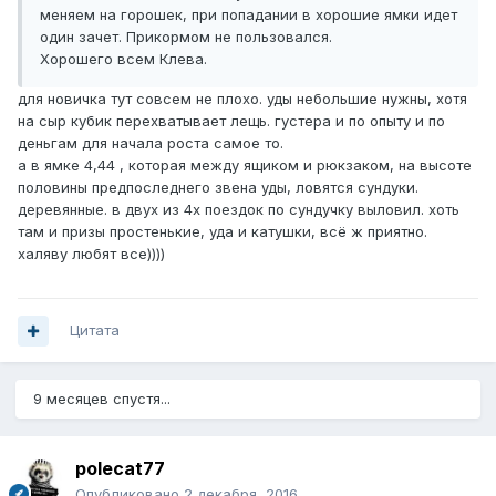
меняем на горошек, при попадании в хорошие ямки идет
один зачет. Прикормом не пользовался.
Хорошего всем Клева.
для новичка тут совсем не плохо. уды небольшие нужны, хотя
на сыр кубик перехватывает лещь. густера и по опыту и по
деньгам для начала роста самое то.
а в ямке 4,44 , которая между ящиком и рюкзаком, на высоте
половины предпоследнего звена уды, ловятся сундуки.
деревянные. в двух из 4х поездок по сундучку выловил. хоть
там и призы простенькие, уда и катушки, всё ж приятно.
халяву любят все))))
Цитата
9 месяцев спустя...
polecat77
Опубликовано
2 декабря, 2016