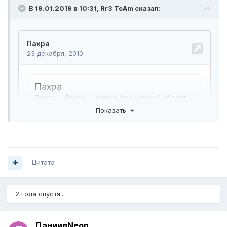
В 19.01.2019 в 10:31,
Rr3 TeAm
сказал:
Показать
Цитата
2 года спустя...
Я согласен с ним хорошие рыбы ловится) Но на твис 101
ДаниилNeon
больше всего идёт щука зачёт, и окунь - тоже зачёт.