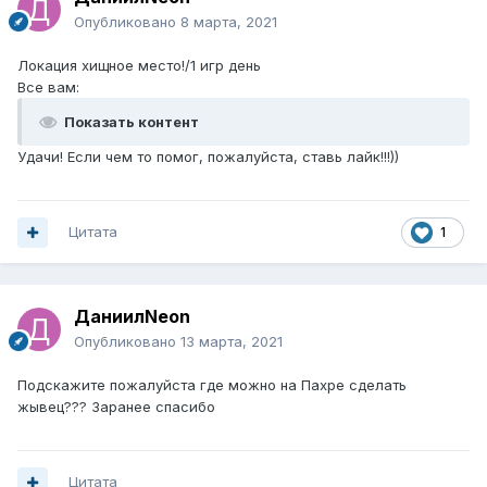
Я ещё поймал одну шуку на 8 кг, и мне дали 8000 р.
Опубликовано
8 марта, 2021
Ловите на твис 101 и заработаете много денег, не
сломайте удочку!!!
Локация хищное место!/1 игр день
А я желаю вам удачи.
Все вам:
Показать контент
Удачи! Если чем то помог, пожалуйста, ставь лайк!!!))
Цитата
1
ДаниилNeon
Опубликовано
13 марта, 2021
Подскажите пожалуйста где можно на Пахре сделать
жывец??? Заранее спасибо
Цитата