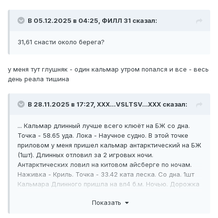
В 05.12.2025 в 04:25,
ФИЛЛ 31
сказал:
31,61 снасти около берега?
у меня тут глушняк - один кальмар утром попался и все - весь
день реала тишина
В 28.11.2025 в 17:27,
XXX...VSLTSV...XXX
сказал:
... Кальмар длинный лучше всего клюёт на БЖ со дна.
Точка - 58.65 уда. Лока - Научное судно. В этой точке
приловом у меня пришел кальмар антарктический на БЖ
(1шт). Длинных отловил за 2 игровых ночи.
Антарктических ловил на китовом айсберге по ночам.
Наживка - Криль. Точка - 33.42 ката леска. Со дна. 1шт
Кальмара Длинного пришла на вп4 б.м. Ночью. Дорожка
- 58.09. На блесну не советую ловить. Прилова будет
Показать
очень много и клёв на наживку сам по себе лучше будет
для кальмаров.