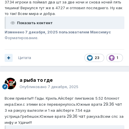
37.34 игроки в поймал два шт за две ночи и снова ночей пять
тишина! Вернулся тут же в 47.27 и отловил последнего. Ну как
то так! Всем мира и добра.
Показать контент
Изменено
7 декабря, 2025
пользователем Максимус
Форматирование.
Цитата
23
1
а рыба то где
Опубликовано
7 декабря, 2025
Всем приветы!!! Гады. Криль.Айсберг пингвиков 5.52 блокнот
29.36 чат
икра.Ежи.с этими все перевернулось.Южные врата
3 на ракуху вылезли и 1 на айсберге 7.54 еда
29.36 чат
устрица.Гребешок.Южные врата
ракуха.Всем спс за
инфу и Удачи!!!