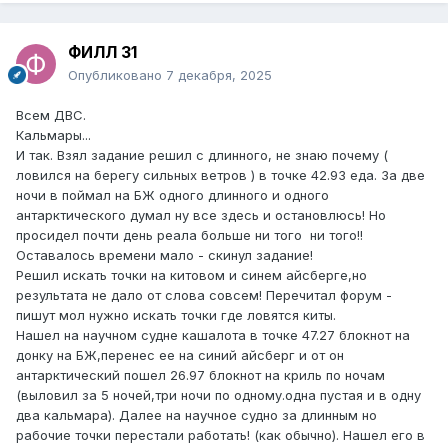
ФИЛЛ 31
Опубликовано
7 декабря, 2025
Всем ДВС.
Кальмары...
И так. Взял задание решил с длинного, не знаю почему (
ловился на берегу сильных ветров ) в точке 42.93 еда. За две
ночи в поймал на БЖ одного длинного и одного
антарктического думал ну все здесь и остановлюсь! Но
просидел почти день реала больше ни того ни того!!
Оставалось времени мало - скинул задание!
Решил искать точки на китовом и синем айсберге,но
результата не дало от слова совсем! Перечитал форум -
пишут мол нужно искать точки где ловятся киты.
Нашел на научном судне кашалота в точке 47.27 блокнот на
донку на БЖ,перенес ее на синий айсберг и от он
антарктический пошел 26.97 блокнот на криль по ночам
(выловил за 5 ночей,три ночи по одному.одна пустая и в одну
два кальмара). Далее на научное судно за длинным но
рабочие точки перестали работать! (как обычно). Нашел его в