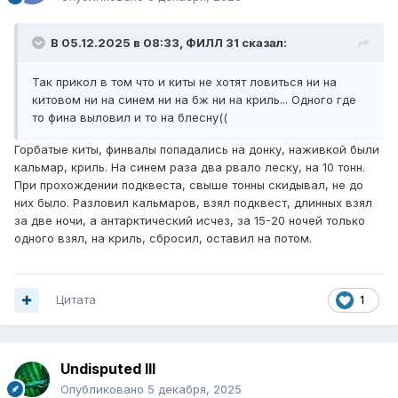
В 05.12.2025 в 08:33,
ФИЛЛ 31
сказал:
Так прикол в том что и киты не хотят ловиться ни на
китовом ни на синем ни на бж ни на криль... Одного где
то фина выловил и то на блесну((
Горбатые киты, финвалы попадались на донку, наживкой были
кальмар, криль. На синем раза два рвало леску, на 10 тонн.
При прохождении подквеста, свыше тонны скидывал, не до
них было. Разловил кальмаров, взял подквест, длинных взял
за две ночи, а антарктический исчез, за 15-20 ночей только
одного взял, на криль, сбросил, оставил на потом.
Цитата
1
Undisputed III
Опубликовано
5 декабря, 2025