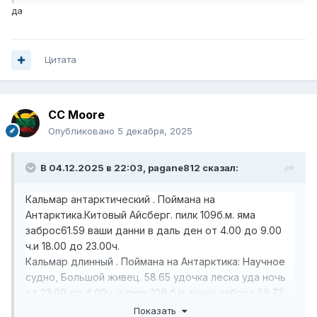
да
Цитата
CC Moore
Опубликовано
5 декабря, 2025
В 04.12.2025 в 22:03,
pagane812
сказал:
Кальмар антарктический . Поймана на
Антарктика.Китовый Айсберг. пилк 109б.м. яма
заброс61.59 ваши данни в даль ден от 4.00 до 9.00
ч.и 18.00 до 23.00ч.
Кальмар длинный . Поймана на Антарктика: Научное
судно, Большой живец. 58.65 удочка леска уда ночь
от 23.00 до 4.00ч. и пилк 109 б.м точка заброс 56.72
износ ката . Квест Антарктический промисел
Показать