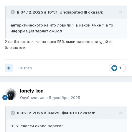
В 04.12.2025 в 16:51,
Undisputed III
сказал:
антарктического на что ловили ? в какой ямке ? а то
информация теряет смысл
2 на бж.остальные на пилк115б. ямки разные.над удой и
блокнотом.
Цитата
1
lonely lion
Опубликовано
5 декабря, 2025
В 05.12.2025 в 04:25,
ФИЛЛ 31
сказал:
31,61 снасти около берега?