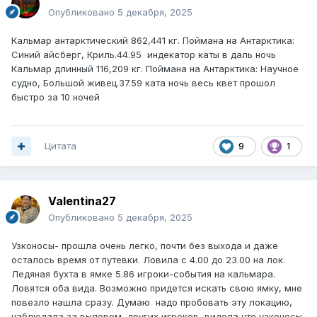
Опубликовано
5 декабря, 2025
Кальмар антарктический 862,441 кг. Поймана на Антарктика:
Синий айсберг, Криль.44.95 индекатор каты в даль ночь
Кальмар длинный 116,209 кг. Поймана на Антарктика: Научное
судно, Большой живец.37.59 ката ночь весь квет прошол
быстро за 10 ночей
Цитата
9
1
Valentina27
Опубликовано
5 декабря, 2025
Узконосы- прошла очень легко, почти без выхода и даже
осталось время от путевки. Ловила с 4.00 до 23.00 на лок.
Ледяная бухта в ямке 5.86 игроки-события на кальмара.
Ловятся оба вида. Возможно придется искать свою ямку, мне
повезло нашла сразу. Думаю надо пробовать эту локацию,
наблюдала за выловом других игроков, видела что узконосы