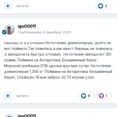
Цитата
2
igo00011
Опубликовано
6 декабря, 2025
Нототению длинноперую, долго не
Наконец то и я отловил
мог поймать.Так ловилась,а как квест берешь не ловилась
(( звездочета быстро отловил. Нототения-звездочет 351
грамм. Поймана на Антарктика: Безымянный берег,
Морской гребешок.21.18 удочка круглые сутки. Нототения
длинноперая 1,358 кг. Поймана на Антарктика: Безымянный
берег, Creatures-16.м.м заброс 42.73 игроки утро
Цитата
9
1
igo00011