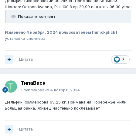
Дельфин тихоокеанский 30,746 кг. Поймана на Большой
Шантар: Остров Кусова, Pilk-100.б.ср 29,99 инд каты 06,30 утра
Показать контент
Изменено
4 ноября, 2024
пользователем himickplick1
установка спойлера
Цитата
7
ТипаВася
Опубликовано
4 ноября, 2024
Дельфин Коммерсона 65,25 кг. Поймана на Побережье Чили:
Большая банка, Живец. частенько поклевывает
Цитата