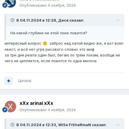
Опубликовано
4 ноября, 2024
В 04.11.2024 в 12:28,
Деся
сказал:
На какой глубине на этой локе ловится?
интересный вопрос
заброс над катой видно же, я вот взял
🙂
квест, и всё нет угря рисового словно это миф
за три дня реала один был, бегаю по трём локам, вообще не
чего не цепляется, если ловится то одна мелочь
Цитата
хХх arinai хХх
Опубликовано
4 ноября, 2024
В 04.11.2024 в 12:33,
WiSe FiSheRmaN
сказал: