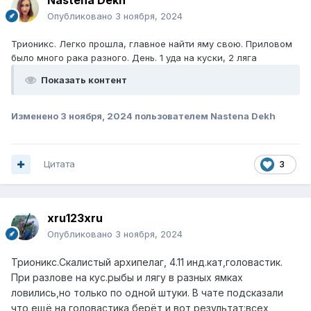
Nastena Dekh
Опубликовано
3 ноября, 2024
Трионикс. Легко прошла, главное найти яму свою. Приловом
было много рака разного. День. 1 уда на куски, 2 ляга
Показать контент
Изменено
3 ноября, 2024
пользователем Nastena Dekh
Цитата
3
xru123xru
Опубликовано
3 ноября, 2024
Трионикс.Скалистый архипелаг, 4.11 инд.кат,головастик.
При разлове на кус.рыбы и лягу в разных ямках
ловились,но только по одной штуки. В чате подсказали
что ещё на головастика берёт,и вот результат:всех