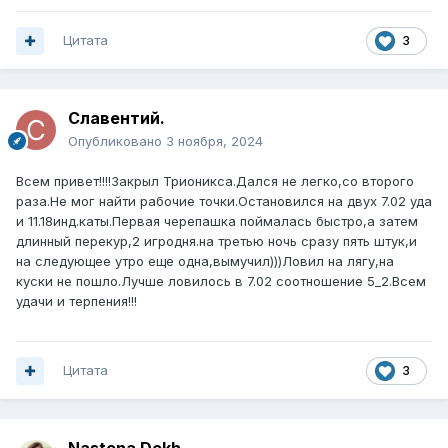
Цитата
3
Славентий.
Опубликовано
3 ноября, 2024
Всем привет!!!!Закрыл Трионикса.Дался не легко,со второго
раза.Не мог найти рабочие точки.Остановился на двух 7.02 уда
и 11.18инд.каты.Первая черепашка поймалась быстро,а затем
длинный перекур,2 игродня.на третью ночь сразу пять штук,и
на следующее утро еще одна,вымучил)))Ловил на лягу,на
куски не пошло.Лучше ловилось в 7.02 соотношение 5_2.Всем
удачи и терпения!!!
Цитата
3