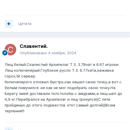
Цитата
Славентий.
Опубликовано
4 ноября, 2024
Лещ белый.Скалистый Архипелаг Т.З. 3.78чат и 6.67 игроки.
Лещ колючеперый.Глубокое русло Т.З. 6.77ката,наживка
горох,1й сервер.
Колючеперого отловил быстро,как нашел свою точку,а вот с
белым помучился .не как не мог подобрать свою точку.На
Берегу змей доставали толстолобы с амурами,а лещ шёл до
4,9 кг.Перебрался на Архипелаг и лед тронулся))С пяти
пройденых до этого подквестов этот самый долгий))Всем
терпения!!!