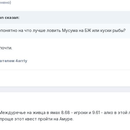
енено)
an
сказал:
понятно на что лучше ловить Мусума на БЖ или куски рыбы?
почти.
ателем 4arrly
ждуречье на живца в ямах 8.68 - игроки и 9.61 - алко в этой 
 проще этот квест пройти на Амуре.