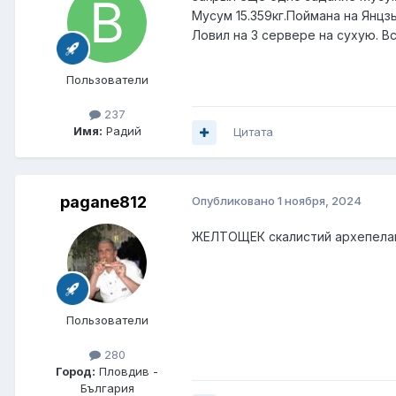
Мусум 15.359кг.Поймана на Янцз
Ловил на 3 сервере на сухую. Вс
Пользователи
237
Имя:
Радий
Цитата
pagane812
Опубликовано
1 ноября, 2024
ЖЕЛТОЩЕК скалистий архепелаг Б
Пользователи
280
Город:
Пловдив -
България