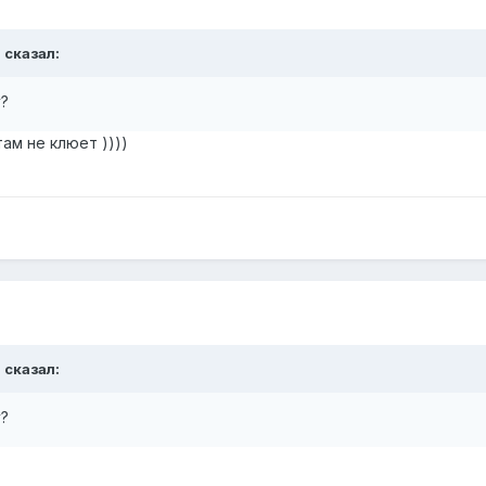
т
сказал:
у?
там не клюет ))))
т
сказал:
у?