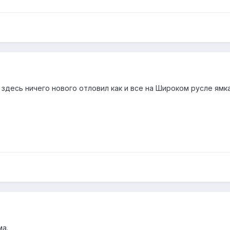
десь ничего нового отловил как и все на Широком русле ямка 1
ма.