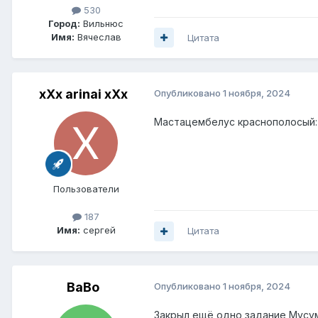
530
Город:
Вильнюс
Имя:
Вячеслав
Цитата
хХх arinai хХх
Опубликовано
1 ноября, 2024
Мастацембелус краснополосый: з
Пользователи
187
Имя:
сергей
Цитата
BaBo
Опубликовано
1 ноября, 2024
Закрыл ещё одно задание Мусу