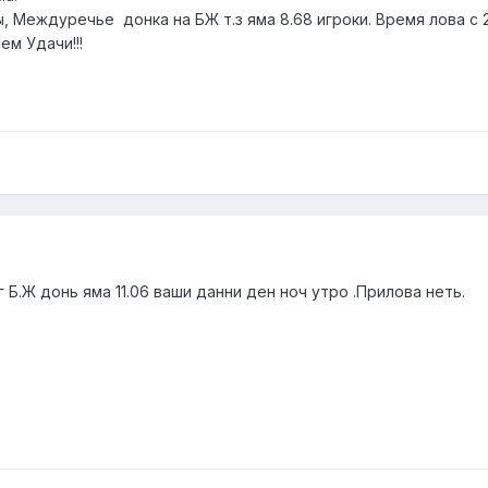
ы, Междуречье донка на БЖ т.з яма 8.68 игроки. Время лова с 
ем Удачи!!!
.Ж донь яма 11.06 ваши данни ден ноч утро .Прилова неть.