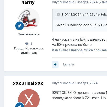
4arrly
Опубликовано
1 ноября, 2024
(изм
В 01.11.2024 в 14:23,
4ertek
Яков из Вашего сообщения не
Пользователи
4 на куски и 3 на БЖ, одинаково 
18
На БЖ прилова не было
Город:
Красноярск
Изменено
1 ноября, 2024
пользов
Имя:
Яков
Цитата
хХх arinai хХх
Опубликовано
1 ноября, 2024
ЖЕЛТОЩЕК: Отловился на локе Ме
проводка заброс 9.72 - ката. Но