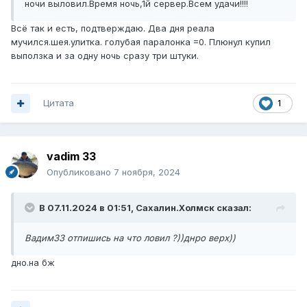
ночи выловил.Время ночь,1й сервер.Всем удачи!!!!
Всё так и есть, подтверждаю. Два дня реала
мучился.шея.улитка. голубая паралонка =0. Плюнул купил
выползка и за одну ночь сразу три штуки.
Цитата
1
vadim 33
Опубликовано
7 ноября, 2024
В 07.11.2024 в 01:51,
Сахалин.Холмск
сказал:
Вадим33 отпишись на что ловил ?))днро верх))
дно.на бж