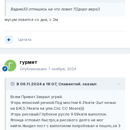
Вадим33 отпишись на что ловил ?))днро верх))
мусум ловится со дна, с 2м
Цитата
гурмет
Опубликовано
7 ноября, 2024
В 06.11.2024 в 18:07,
Славентий.
сказал:
Всем Привет.Закрыл угрей.
Угорь японский речной.Под мостом 6.31ката-2шт ночью
на БЖ;5.74ката на улю.Спс СС Мооre)))
Угорь рисовый.Глубокое русло 9.09ката выползок.
Японца отловил быстро,а рисового долго не мог
найти.Увидел пост с выползком попробовал и пошло,за 3