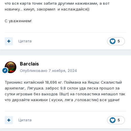
что вся карта точек забита другими наживками, а вот
новичку... кинул, закормил и наслаждайся))
С уважением!
Цитата
5
Barclais
Опубликовано
7 ноября, 2024
Трионикс китайский 18,696 кг. Поймана на Янцзы: Скалистый
архипелаг, Лягушка. заброс 9.8 склон уда леска прошол за
сутки игровые без выходов (8шт) на головастика непашол так
что дерзайте наживки ( куски, ляга ,головастик) все удачи!
Цитата
5