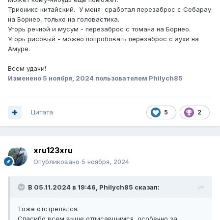
Трионикс китайский. У меня сработал перезаброс с Себарау
на Борнео, только на головастика.
Угорь речной и мусум - перезаброс с томана на Борнео.
Угорь рисовый - можно попробовать перезаброс с аухи на
Амуре.
Всем удачи!
Изменено
5 ноября, 2024
пользователем Philych85
Цитата
5
2
xru123xru
Опубликовано
5 ноября, 2024
В 05.11.2024 в 19:46,
Philych85
сказал:
Тоже отстрелялся.
Спасибо всем выше отписавшимся, особенно за