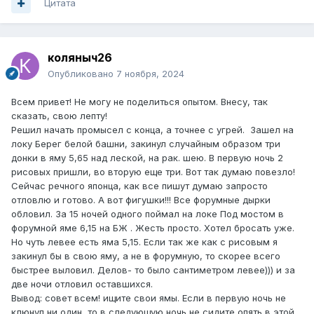
Цитата
коляныч26
Опубликовано
7 ноября, 2024
Всем привет! Не могу не поделиться опытом. Внесу, так
сказать, свою лепту!
Решил начать промысел с конца, а точнее с угрей. Зашел на
локу Берег белой башни, закинул случайным образом три
донки в яму 5,65 над леской, на рак. шею. В первую ночь 2
рисовых пришли, во вторую еще три. Вот так думаю повезло!
Сейчас речного японца, как все пишут думаю запросто
отловлю и готово. А вот фигушки!!! Все форумные дырки
обловил. За 15 ночей одного поймал на локе Под мостом в
форумной яме 6,15 на БЖ . Жесть просто. Хотел бросать уже.
Но чуть левее есть яма 5,15. Если так же как с рисовым я
закинул бы в свою яму, а не в форумную, то скорее всего
быстрее выловил. Делов- то было сантиметром левее))) и за
две ночи отловил оставшихся.
Вывод: совет всем! ищите свои ямы. Если в первую ночь не
клюнул ни один, то в следующую ночь не сидите опять в этой