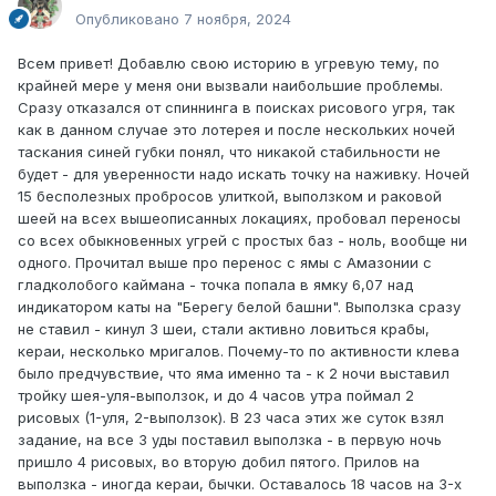
Опубликовано
7 ноября, 2024
Всем привет! Добавлю свою историю в угревую тему, по
крайней мере у меня они вызвали наибольшие проблемы.
Сразу отказался от спиннинга в поисках рисового угря, так
как в данном случае это лотерея и после нескольких ночей
таскания синей губки понял, что никакой стабильности не
будет - для уверенности надо искать точку на наживку. Ночей
15 бесполезных пробросов улиткой, выползком и раковой
шеей на всех вышеописанных локациях, пробовал переносы
со всех обыкновенных угрей с простых баз - ноль, вообще ни
одного. Прочитал выше про перенос с ямы с Амазонии с
гладколобого каймана - точка попала в ямку 6,07 над
индикатором каты на "Берегу белой башни". Выползка сразу
не ставил - кинул 3 шеи, стали активно ловиться крабы,
кераи, несколько мригалов. Почему-то по активности клева
было предчувствие, что яма именно та - к 2 ночи выставил
тройку шея-уля-выползок, и до 4 часов утра поймал 2
рисовых (1-уля, 2-выползок). В 23 часа этих же суток взял
задание, на все 3 уды поставил выползка - в первую ночь
пришло 4 рисовых, во вторую добил пятого. Прилов на
выползка - иногда кераи, бычки. Оставалось 18 часов на 3-х