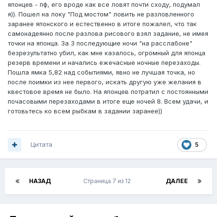
японцев - пф, его вроде как все ловят почти сходу, подумал
я)). Пошел на локу "Под мостом" ловить не разловленного
заранее японского и естественно в итоге пожалел, что так
самонадеянно после разлова рисового взял задание, не имея
точки на японца. За 3 последующие ночи "на расслабоне"
безрезультатно убил, как мне казалось, огромный для японца
резерв времени и начались ежечасные ночные перезаходы.
Пошла ямка 5,82 над событиями, явно не лучшая точка, но
после поимки из нее первого, искать другую уже желания в
квестовое время не было. На японцев потратил с постоянными
почасовыми перезаходами в итоге еще ночей 8. Всем удачи, и
готовьтесь ко всем рыбкам в задании заранее))
Цитата
5
НАЗАД
Страница 7 из 12
ДАЛЕЕ