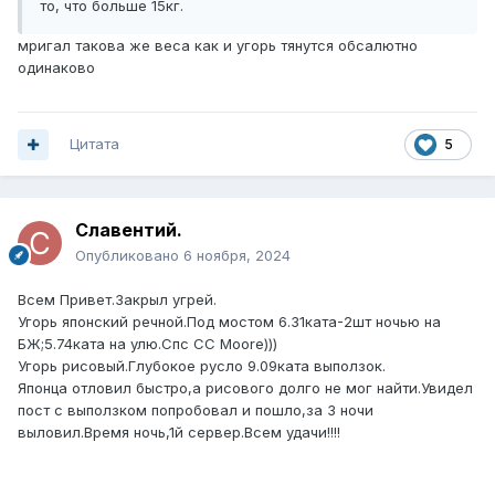
то, что больше 15кг.
мригал такова же веса как и угорь тянутся обсалютно
одинаково
Цитата
5
Славентий.
Опубликовано
6 ноября, 2024
Всем Привет.Закрыл угрей.
Угорь японский речной.Под мостом 6.31ката-2шт ночью на
БЖ;5.74ката на улю.Спс СС Мооre)))
Угорь рисовый.Глубокое русло 9.09ката выползок.
Японца отловил быстро,а рисового долго не мог найти.Увидел
пост с выползком попробовал и пошло,за 3 ночи
выловил.Время ночь,1й сервер.Всем удачи!!!!