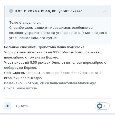
В 05.11.2024 в 19:46,
Philych85
сказал:
Тоже отстрелялся.
Спасибо всем выше отписавшимся, особенно за
подсказку про выползка на угря рисового. У меня на него
угорь пошел намного лучше.
Большое спасибо!!! Сработала Ваша подсказка.
Угорь речной японский свал 6.15 события большой живец
перезаброс с томана на Борнео.
Угорь рисовый 5.55 рюкзак-блокнот выползок перезаброс с
себарау на Борнео.
Оба вида выловлены на локации берег белой башни за 3
игроночи без выходов.
Изменено
6 ноября, 2024
пользователем Максимус
Сокращение цитаты.
Цитата
1