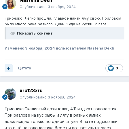
Nastena Dekh
Опубликовано
3 ноября, 2024
Трионикс. Легко прошла, главное найти яму свою. Приловом
было много рака разного. День. 1 уда на куски, 2 ляга
Показать контент
Изменено
3 ноября, 2024
пользователем Nastena Dekh
Цитата
3
xru123xru
Опубликовано
3 ноября, 2024
Трионикс.Скалистый архипелаг, 4.11 инд.кат,головастик.
При разлове на кус.рыбы и лягу в разных ямках
ловились,но только по одной штуки. В чате подсказали
что ещё на головастика берёт,и вот результат:всех