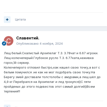
Цитата
Славентий.
Опубликовано
4 ноября, 2024
Лещ белый.Скалистый Архипелаг Т.З. 3.78чат и 6.67 игроки.
Лещ колючеперый.Глубокое русло Т.З. 6.77ката,наживка
горох,1й сервер.
Колючеперого отловил быстро,как нашел свою точку,а вот с
белым помучился .не как не мог подобрать свою точку.На
Берегу змей доставали толстолобы с амурами,а лещ шёл до
4,9 кг.Перебрался на Архипелаг и лед тронулся))С пяти
пройденых до этого подквестов этот самый долгий))Всем
терпения!!!