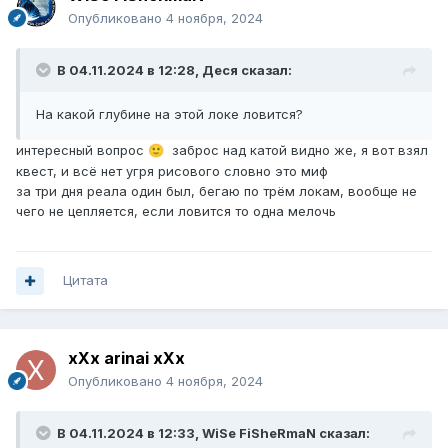
Опубликовано
4 ноября, 2024
В 04.11.2024 в 12:28,
Деся
сказал:
На какой глубине на этой локе ловится?
интересный вопрос
заброс над катой видно же, я вот взял
🙂
квест, и всё нет угря рисового словно это миф
за три дня реала один был, бегаю по трём локам, вообще не
чего не цепляется, если ловится то одна мелочь
Цитата
хХх arinai хХх
Опубликовано
4 ноября, 2024
В 04.11.2024 в 12:33,
WiSe FiSheRmaN
сказал: