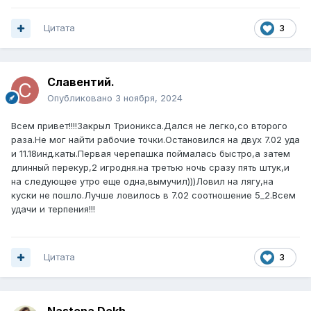
Цитата
3
Славентий.
Опубликовано
3 ноября, 2024
Всем привет!!!!Закрыл Трионикса.Дался не легко,со второго
раза.Не мог найти рабочие точки.Остановился на двух 7.02 уда
и 11.18инд.каты.Первая черепашка поймалась быстро,а затем
длинный перекур,2 игродня.на третью ночь сразу пять штук,и
на следующее утро еще одна,вымучил)))Ловил на лягу,на
куски не пошло.Лучше ловилось в 7.02 соотношение 5_2.Всем
удачи и терпения!!!
Цитата
3