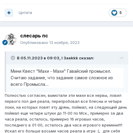
Цитата
5
слесарь пс
Опубликовано
13 ноября, 2023
В 05.11.2023 в 09:03,
I 3aekkk
сказал:
Мини Квест "Махи - Махи" Гавайский промысел.
Считаю задание, что задание самое сложное из
всего Промысла....
Полностью согласен, вымотали эти махи все нервы, ловил
первого пол дня реала, перепробовал все блесны и четыре
локи, на которых ловят эту дрянь, поймал, на следующий день
поймал еще четыре штуки до 11-00 по Мск., примерно за два
часа реала, осталось, примерно 16 игровых часов,
последнего в 01-00, осталось два часа игрового времени!!!!
Искал его больше восьми часов реала в игре :(, для себя