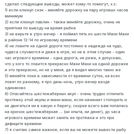
сделал следующие выводы, может кому-то помогут, х.з.:
1) если клюнул снэк - меняйте дорожку на пару игровых часов
минимум
2) если клюнул павлин - также меняйте дорожку, очень не
приятная по выводу на время рыбка
3) не верьте в утро-вечер - я поймал пять из шести Махи Махи
в районе 12-14 по игровому времени
4) не ловите на одной дороге постоянно в надежде на чудо,
чудеса случаются и даже в игре, но не в этом случае - один
час игрового времени - одна дорога, не реже, я допускаю,
что у кого то ловится прекрасно Махи Махи на одной дорожке
и это прекрасно, но не у меня, да я видел многих таких же
5) меняйте локи в зависимости от времени суток, на всех
ловят по разному, я про день-ночь, утро-вечер везде
одинаково
6) Опасайтесь шестижаберных акул - очень трудно отличить
протяжку этой акулы и махи махи, если начинает стопорить и
не двигаться ни в какую к берегу, скорее всего вам попалась
на крючок шестижаберная .... (ни опыта, ни денег), до часа
игрового времени может занять ее протяжка и это при
дефиците времени
7) я считаю самое важное, если вы не можете вывести рыбу