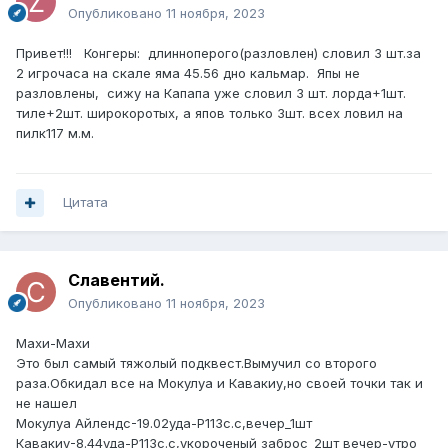
Опубликовано
11 ноября, 2023
Привет!!! Конгеры: длинноперого(разловлен) словил 3 шт.за
2 игрочаса на скале яма 45.56 дно кальмар. Япы не
разловлены, сижу на Капапа уже словил 3 шт. лорда+1шт.
тиле+2шт. широкоротых, а япов только 3шт. всех ловил на
пилк117 м.м.
Цитата
Славентий.
Опубликовано
11 ноября, 2023
Махи-Махи
Это был самый тяжолый подквест.Вымучил со второго
раза.Обкидал все на Мокулуа и Кавакиу,но своей точки так и
не нашел
Мокулуа Айлендс-19.02уда-Р113с.с,вечер_1шт
Кавакиу-8.44уда-Р113с.с,укороченый заброс_2шт вечер-утро