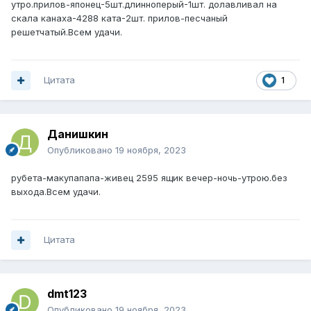
утро.прилов-японец-5шт.длинноперый-1шт. долавливал на
скала канаха-4288 ката-2шт. прилов-песчаный
решетчатый.Всем удачи.
Цитата
1
Данишкин
Опубликовано
19 ноября, 2023
рубета-макупапапа-живец 2595 ящик вечер-ночь-утрою.без
выхода.Всем удачи.
Цитата
dmt123
Опубликовано
19 ноября, 2023