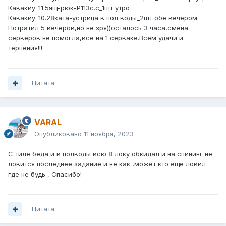
Кавакиу-11.5ящ-рюк-Р113с.с_1шт утро
Кавакиу-10.28ката-устрица в пол воды_2шт обе вечером
Потратил 5 вечеров,но не зря))осталось 3 часа,смена
серверов не помогла,все на 1 серваке.Всем удачи и
терпения!!!
Цитата
VARAL
Опубликовано
11 ноября, 2023
С тиле беда и в полводы всю 8 локу обкидал и на спининг не
ловится последнее задание и не как ,может кто ещё ловил
где не будь , Спасибо!
Цитата