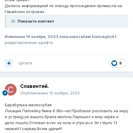
Делюсь информацией по поводу прохождения промысла на
Гавайских островах.
Показать контент
Изменено
14 ноября, 2023
пользователем himickplick1
редактирование шрифта
Цитата
8
Славентий.
Опубликовано
15 ноября, 2023
Барабулька мелкозубая
Локация Папоейку.Ямка 6.38л-чат:Пробовал разловить на икру
и устрицу,не вышло,брала мелочь.Перешел н мор.червя и
дело пошло.Отловил всех за ночь и утро,все 1кг+Ушло 13
червей.1 сервер.Всем удачи!!!