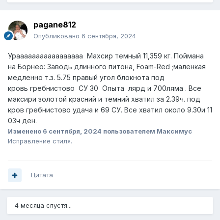
pagane812
Опубликовано
6 сентября, 2024
Урааааааааааааааааа Махсир темный 11,359 кг. Поймана
на Борнео: Заводь длинного питона, Foam-Red ;маленкая
медленно т.з. 5.75 правый угол блокнота под
кровь
гребнистово СУ 30 Опыта лярд и 700ляма . Все
максири золотой красний и темний хватил за 2.39ч. под
кров гребнистово удача и 69 СУ. Все хватил около 9.30и 11
03ч ден.
Изменено
6 сентября, 2024
пользователем Максимус
Исправление стиля.
Цитата
4 месяца спустя...