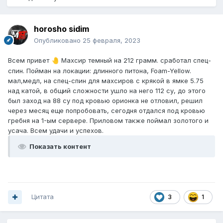
horosho sidim
Опубликовано
25 февраля, 2023
Всем привет
Махсир темный на 212 грамм. сработал спец-
🤚
спин. Пойман на локации: длинного питона, Foam-Yellow.
мал,медл, на спец-спин для махсиров с крякой в ямке 5.75
над катой, в общий сложности ушло на него 112 су, до этого
был заход на 88 су под кровью орионка не отловил, решил
через месяц еще попробовать, сегодня отдался под кровью
гребня на 1-ым сервере. Приловом также поймал золотого и
усача. Всем удачи и успехов.
Показать контент
Цитата
3
1