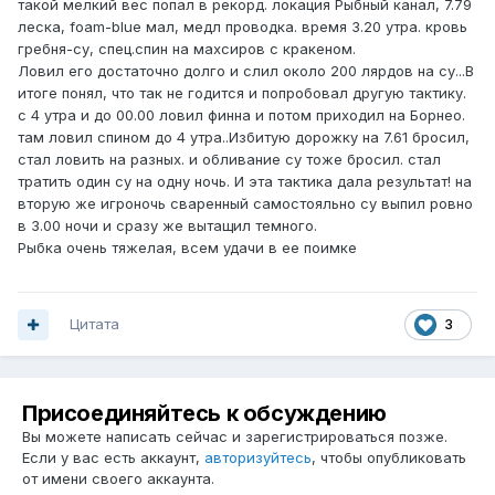
такой мелкий вес попал в рекорд. локация Рыбный канал, 7.79
леска, foam-blue мал, медл проводка. время 3.20 утра. кровь
гребня-су, спец.спин на махсиров с кракеном.
Ловил его достаточно долго и слил около 200 лярдов на су...В
итоге понял, что так не годится и попробовал другую тактику.
с 4 утра и до 00.00 ловил финна и потом приходил на Борнео.
там ловил спином до 4 утра..Избитую дорожку на 7.61 бросил,
стал ловить на разных. и обливание су тоже бросил. стал
тратить один су на одну ночь. И эта тактика дала результат! на
вторую же игроночь сваренный самостояльно су выпил ровно
в 3.00 ночи и сразу же вытащил темного.
Рыбка очень тяжелая, всем удачи в ее поимке
Цитата
3
Присоединяйтесь к обсуждению
Вы можете написать сейчас и зарегистрироваться позже.
Если у вас есть аккаунт,
авторизуйтесь
, чтобы опубликовать
от имени своего аккаунта.