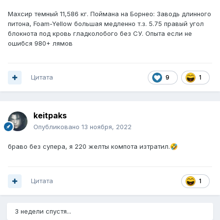
Махсир темный 11,586 кг. Поймана на Борнео: Заводь длинного
питона, Foam-Yellow большая медленно т.з. 5.75 правый угол
блокнота под кровь гладколобого без СУ. Опыта если не
ошибся 980+ лямов
Цитата
9
1
keitpaks
Опубликовано
13 ноября, 2022
браво без супера, я 220 желты компота изтратил.
🤣
Цитата
1
3 недели спустя...