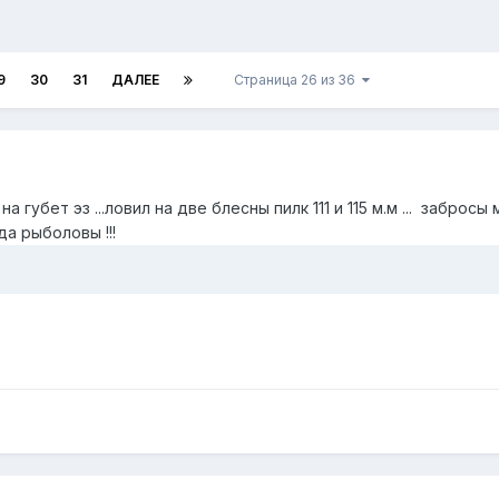
9
30
31
ДАЛЕЕ
Страница 26 из 36
губет эз ...ловил на две блесны пилк 111 и 115 м.м ... забросы м
а рыболовы !!!