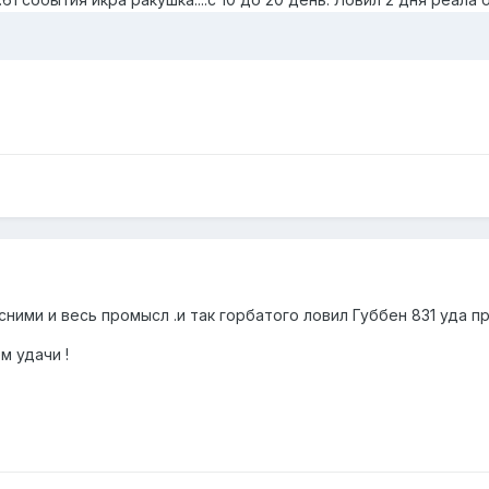
ними и весь промысл .и так горбатого ловил Губбен 831 уда пр
м удачи !