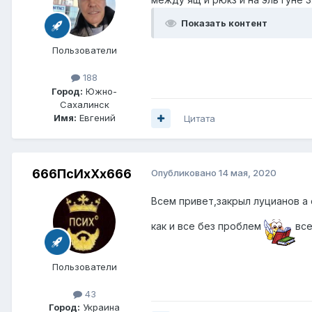
Показать контент
Пользователи
188
Город:
Южно-
Сахалинск
Имя:
Евгений
Цитата
666ПсИхХх666
Опубликовано
14 мая, 2020
Всем привет,закрыл луцианов а с
как и все без проблем
все
Пользователи
43
Город:
Украина