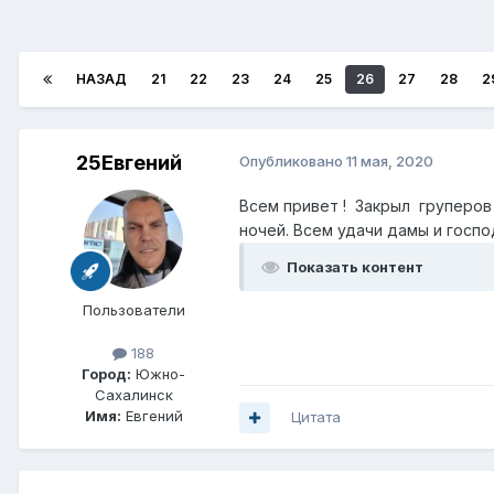
НАЗАД
21
22
23
24
25
26
27
28
2
25Евгений
Опубликовано
11 мая, 2020
Всем привет ! Закрыл груперов на 
ночей. Всем удачи дамы и господ
Показать контент
Пользователи
188
Город:
Южно-
Сахалинск
Имя:
Евгений
Цитата