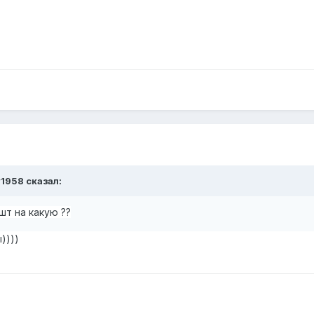
v1958
сказал:
 шт на какую ??
))))