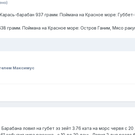
ено)
 Карась-барабан 937 грамм. Поймана на Красное море: Губбет-
8 грамм. Поймана на Красное море: Остров Ганим, Мясо ракушки
телем Максимус
 Барабана ловил на губет эз зейт 3.76 ката на морс червя с 20 
61 события икра ракушка....с 10 до 20 день. Ловил 2 дня реала 