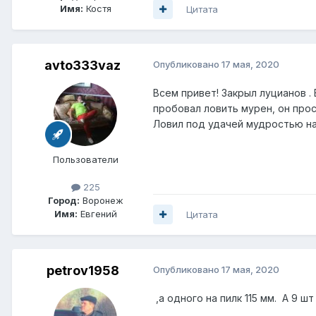
Имя:
Костя
Цитата
avto333vaz
Опубликовано
17 мая, 2020
Всем привет! Закрыл луцианов . Б
пробовал ловить мурен, он проск
Ловил под удачей мудростью на 
Пользователи
225
Город:
Воронеж
Имя:
Евгений
Цитата
petrov1958
Опубликовано
17 мая, 2020
,а одного на пилк 115 мм. А 9 шт