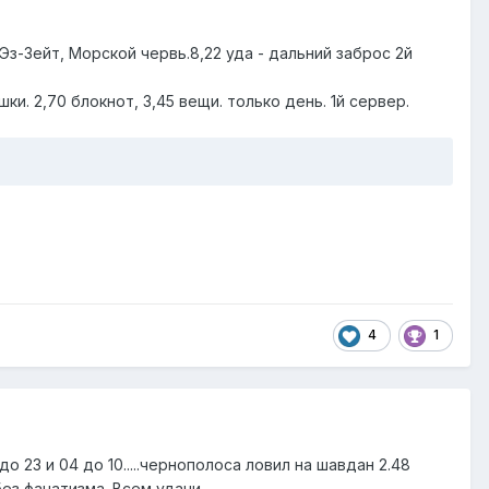
Эз-Зейт, Морской червь.8,22 уда - дальний заброс 2й
. 2,70 блокнот, 3,45 вещи. только день. 1й сервер.
4
1
до 23 и 04 до 10.....чернополоса ловил на шавдан 2.48
без фанатизма. Всем удачи.