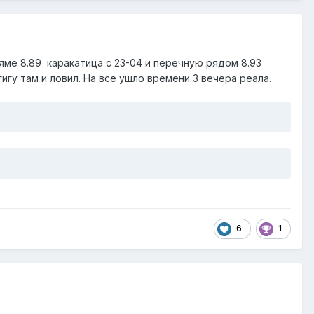
 яме 8.89 каракатица с 23-04 и перечную рядом 8.93
гигу там и ловил. На все ушло времени 3 вечера реала.
6
1