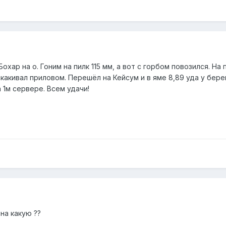
охар на о. Гоним на пилк 115 мм, а вот с горбом повозился. На пи
акивал приловом. Перешёл на Кейсум и в яме 8,89 уда у берега 
1м сервере. Всем удачи!
 на какую ??