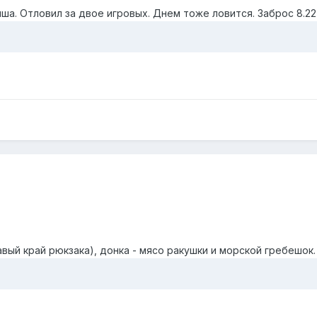
ша. Отловил за двое игровых. Днем тоже ловится. Заброс 8.22
равый край рюкзака), донка - мясо ракушки и морской гребешок. 