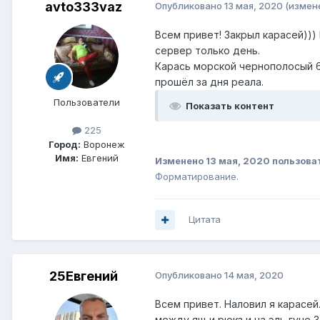
avto333vaz
Опубликовано
13 мая, 2020
(измен
Всем привет! Закрыл карасей)))
сервер только день.
Карась морской чернополосый 63
прошёл за дня реала.
Пользователи
Показать контент
225
Город:
Воронеж
Имя:
Евгений
Изменено
13 мая, 2020
пользова
Форматирование.
Цитата
25Евгений
Опубликовано
14 мая, 2020
Всем привет. Наловил я карасей.
между ящ и рюкз и на эль гуне 3.