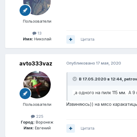
Пользователи
13
Имя:
Николай
Цитата
avto333vaz
Опубликовано
17 мая, 2020
В 17.05.2020 в 12:44,
petro
,а одного на пилк 115 мм. А 9
Извиняюсь)) на мясо каракатицы
Пользователи
225
Город:
Воронеж
Имя:
Евгений
Цитата