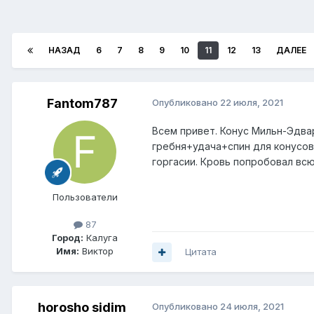
НАЗАД
6
7
8
9
10
11
12
13
ДАЛЕЕ
Fantom787
Опубликовано
22 июля, 2021
Всем привет. Конус Мильн-Эдвард
гребня+удача+спин для конусов 
горгасии. Кровь попробовал вс
Пользователи
87
Город:
Калуга
Имя:
Виктор
Цитата
horosho sidim
Опубликовано
24 июля, 2021