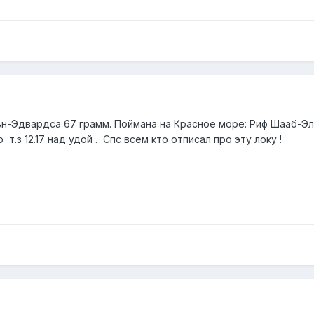
н-Эдвардса 67 грамм. Поймана на Красное море: Риф Шааб-Эль-
о т.з 12.17 над удой . Спс всем кто отписал про эту локу !