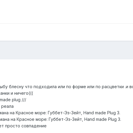
бу блесну что подходила или по форме или по расцветки .и в
нки и ничего(((
ade plug ///
с реала
ана на Красное море: Губбет-Эз-Зейт, Hand made Plug 3.
ана на Красное море: Губбет-Эз-Зейт, Hand made Plug 3.
 может просто совпадение