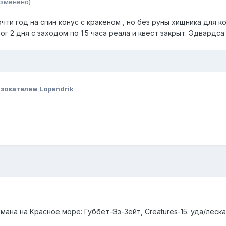
изменено)
ти год на спин конус с кракеном , но без руны хищника для ко
ог 2 дня с заходом по 1.5 часа реала и квест закрыт. Эдвардс
зователем Lopendrik
ана на Красное море: Губбет-Эз-Зейт, Creatures-15. уда/леска 8