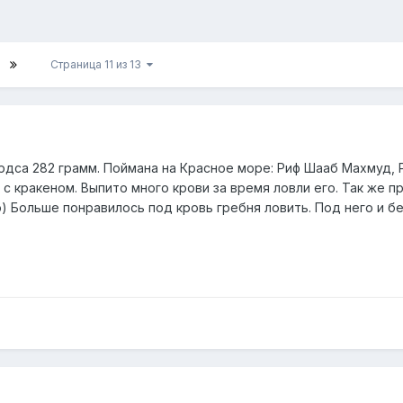
Страница 11 из 13
са 282 грамм. Поймана на Красное море: Риф Шааб Махмуд, Pilk-
с кракеном. Выпито много крови за время ловли его. Так же про
ю) Больше понравилось под кровь гребня ловить. Под него и 