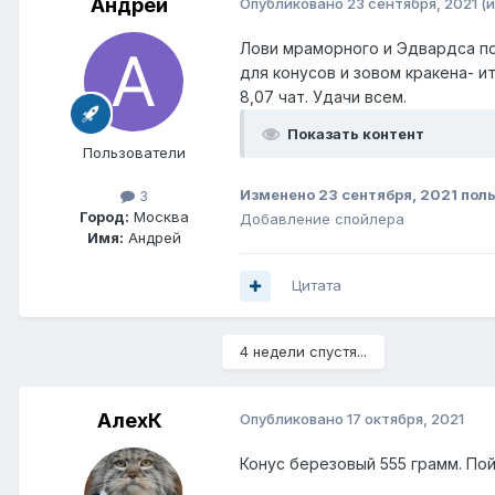
Андрей
Опубликовано
23 сентября, 2021
(
Лови мраморного и Эдвардса поч
для конусов и зовом кракена- ит
8,07 чат. Удачи всем.
Показать контент
Пользователи
Изменено
23 сентября, 2021
поль
3
Город:
Москва
Добавление спойлера
Имя:
Андрей
Цитата
4 недели спустя...
АлехК
Опубликовано
17 октября, 2021
Конус березовый 555 грамм. Пойм