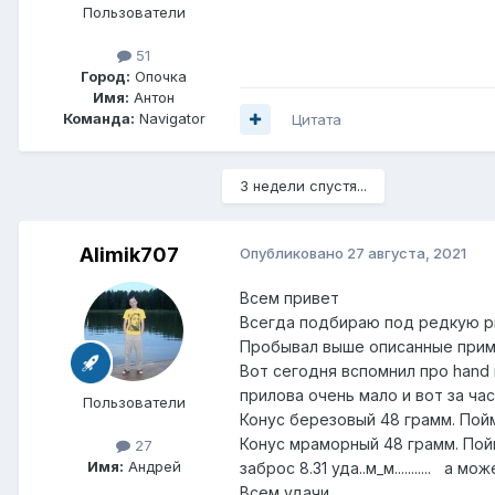
Пользователи
51
Город:
Опочка
Имя:
Антон
Команда:
Navigator
Цитата
3 недели спустя...
Alimik707
Опубликовано
27 августа, 2021
Всем привет
Всегда подбираю под редкую ры
Пробывал выше описанные прима
Вот сегодня вспомнил про hand m
прилова очень мало и вот за ча
Пользователи
Конус березовый 48 грамм. Пойм
Конус мраморный 48 грамм. Пойм
27
Имя:
Андрей
заброс 8.31 уда..м_м........... а
Всем удачи