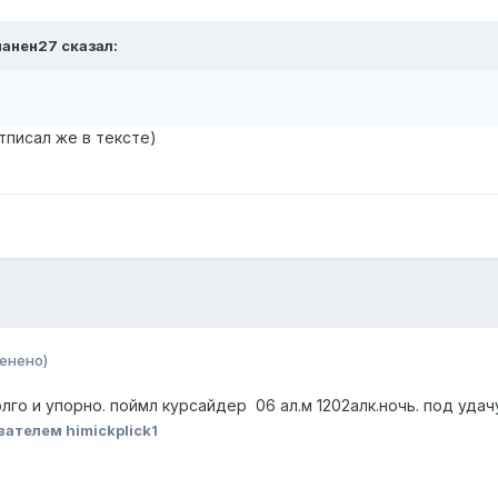
чанен27
сказал:
тписал же в тексте)
енено)
го и упорно. поймл курсайдер 06 ал.м 1202алк.ночь. под удач
ателем himickplick1