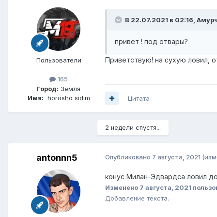
В 22.07.2021 в 02:16,
Амур
привет ! под отвары?
Приветствую! на сухую ловил, о
Пользователи
165
Город:
Земля
Имя:
horosho sidim
Цитата
2 недели спустя...
antonnn5
Опубликовано
7 августа, 2021
(изм
конус Милан-Эдвардса ловил дол
Изменено
7 августа, 2021
пользов
Добавление текста.