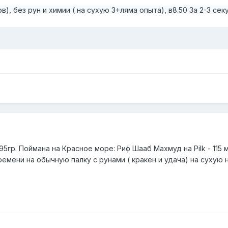
в), без рун и химии ( на сухую 3+ляма опыта), в8.50 За 2-3 се
5гр. Поймана на Красное море: Риф Шааб Махмуд на Pilk - 115 м
ремени на обычную палку с рунами ( кракен и удача) на сухую н