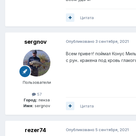
Цитата
sergnov
Опубликовано
3 сентября, 2021
Всем привет! поймал Конус Миль
с рун.. кракена под кровь глаког
Пользователи
57
Город:
пенза
Имя:
sergnov
Цитата
rezer74
Опубликовано
5 сентября, 2021