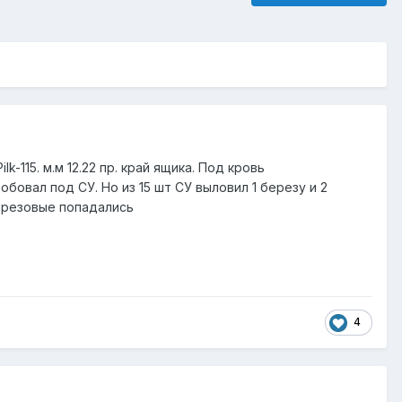
115. м.м 12.22 пр. край ящика. Под кровь
бовал под СУ. Но из 15 шт СУ выловил 1 березу и 2
березовые попадались
4