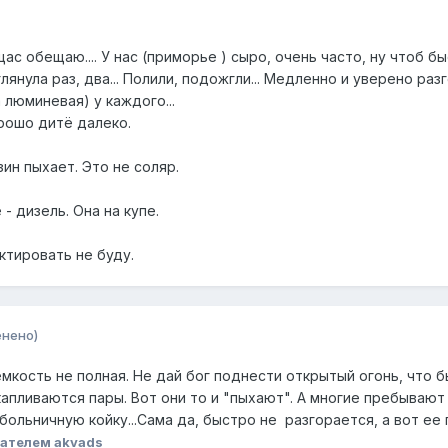
щас обещаю.... У нас (приморье ) сыро, очень часто, ну чтоб бы
янула раз, два... Полили, подожгли... Медленно и уверено разг
а люминевая) у каждого...
орошо дитё далеко.
ин пыхает. Это не соляр.
- дизель. Она на купе.
ктировать не буду.
енено)
емкость не полная. Не дай бог поднести открытый огонь, что б
скапливаются пары. Вот они то и "пыхают". А многие пребывают 
больничную койку...Сама да, быстро не разгорается, а вот ее п
ателем akvads