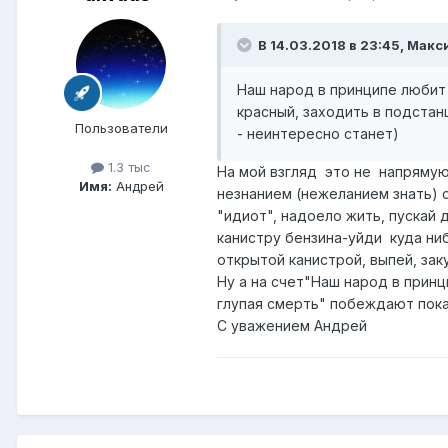
В 14.03.2018 в 23:45,
Макс
Наш народ в принципе любит 
красный, заходить в подстан
Пользователи
- неинтересно станет)
1.3 тыс
На мой взгляд это не напрямую
Имя:
Андрей
незнанием (нежеланием знать) о
"идиот", надоело жить, пускай 
канистру бензина-уйди куда ниб
открытой канистрой, выпей, заку
Ну а на счет"Наш народ в принц
глупая смерть" побеждают пока 
С уважением Андрей