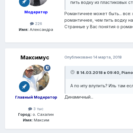
пить водку из пластиковых ст
Модератор
Романтичнее может быть... все:
романтичнее, чем пить водку на
226
Странные у Вас понятия о роман
Имя:
Александра
Максимус
Опубликовано
14 марта, 2018
В 14.03.2018 в 09:40,
Pian
А по ипу влупить? Иль там ес
Динамичный...
Главный Модератор
3 тыс
Город:
о. Сахалин
Имя:
Максим