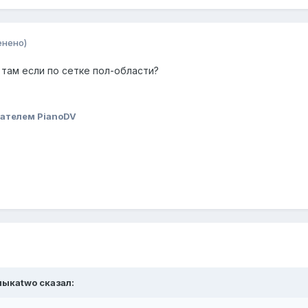
енено)
 там если по сетке пол-области?
ателем PianoDV
мыкаtwo
сказал: