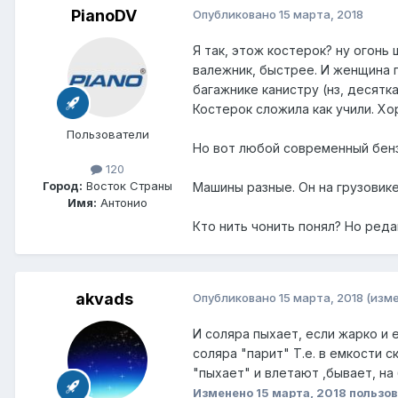
PianoDV
Опубликовано
15 марта, 2018
Я так, этож костерок? ну огонь 
валежник, быстрее. И женщина гл
багажнике канистру (нз, десятк
Костерок сложила как учили. Х
Пользователи
Но вот любой современный бенз
120
Город:
Восток Страны
Машины разные. Он на грузовике 
Имя:
Антонио
Кто нить чонить понял? Но реда
akvads
Опубликовано
15 марта, 2018
(изм
И соляра пыхает, если жарко и 
соляра "парит" Т.е. в емкости 
"пыхает" и влетают ,бывает, на 
Изменено
15 марта, 2018
пользов