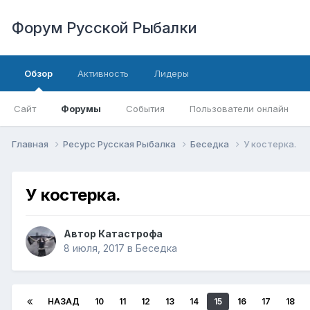
Форум Русской Рыбалки
Обзор
Активность
Лидеры
Сайт
Форумы
События
Пользователи онлайн
Главная
Ресурс Русская Рыбалка
Беседка
У костерка.
У костерка.
Автор
Катастрофа
8 июля, 2017
в
Беседка
НАЗАД
10
11
12
13
14
15
16
17
18