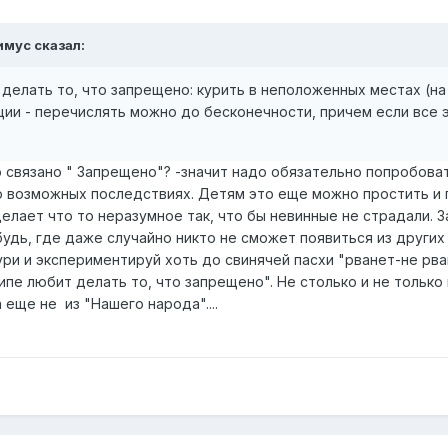
имус
сказал:
делать то, что запрещено: курить в неположенных местах (на
ции - перечислять можно до бесконечности, причем если все
 связано " Запрещено"? -значит надо обязательно попробоват
 возможных последствиях. Детям это еще можно простить и по
делает что то неразумное так, что бы невинные не страдали. 
удь, где даже случайно никто не сможет появиться из других
ри и экспериментируй хоть до свинячей пасхи "рванет-не рванет"
ипе любит делать то, что запрещено". Не столько и не только
еще не из "Нашего народа"....