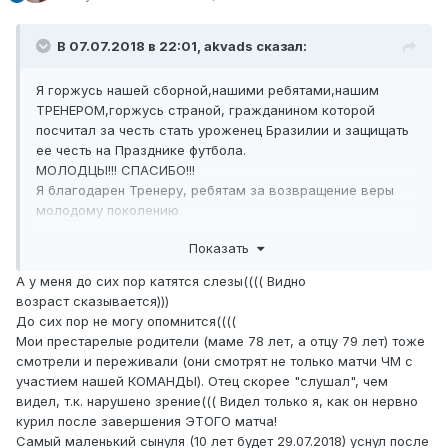
В 07.07.2018 в 22:01,
akvads
сказал:
Я горжусь нашей сборной,нашими ребятами,нашим
ТРЕНЕРОМ,горжусь страной, гражданином которой
посчитал за честь стать уроженец Бразилии и защищать
ее честь на Празднике футбола.
МОЛОДЦЫ!!! СПАСИБО!!!
Я благодарен Тренеру, ребятам за возвращение веры
молодому поколению
Спасибо!!! И ни грамма негатива. Они сделали все и
Показать
даже более, чем все!!!....
С уважением ко всем любителям футбола Андрей.
А у меня до сих пор катятся слезы(((( Видно
А праздник ФУТБОЛА продолжается!!!
возраст сказывается)))
До сих пор не могу опомнится((((
Мои престарелые родители (маме 78 лет, а отцу 79 лет) тоже
смотрели и переживали (они смотрят не только матчи ЧМ с
участием нашей КОМАНДЫ). Отец скорее "слушал", чем
видел, т.к. нарушено зрение((( Видел только я, как он нервно
курил после завершения ЭТОГО матча!
Самый маленький сынуля (10 лет будет 29.07.2018) уснул после