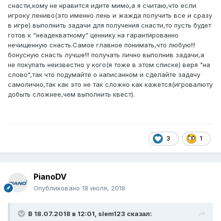
снасти,кому не нравится идите мимо,а я считаю,что если
игроку лениво(это именно лень и жажда получить все и сразу
в игре) выполнить задачи для получения снасти,то пусть будет
готов к "неадекватному" ценнику на гарантированно
нечищенную снасть.Самое главное понимать,что любую!!!
бонусную снасть лучше!!! получать лично выполнив задачи,а
не покупать неизвестно у кого(я тоже в этом списке) веря "на
слово",так что подумайте о написанном и сделайте задачу
самолично,так как это не так сложно как кажется(игровалюту
добыть сложнее,чем выполнить квест).
3
1
PianoDV
Опубликовано
18 июля, 2018
В 18.07.2018 в 12:01,
slem123
сказал: