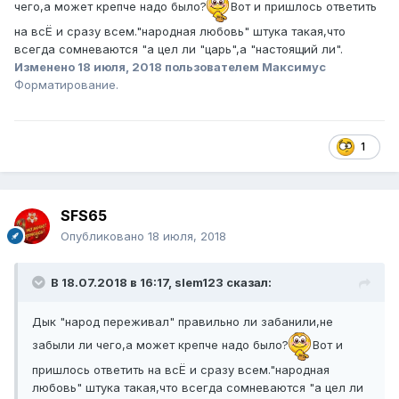
чего,а может крепче надо было?
Вот и пришлось ответить
на всЁ и сразу всем."народная любовь" штука такая,что
всегда сомневаются "а цел ли "царь",а "настоящий ли".
Изменено
18 июля, 2018
пользователем Максимус
Форматирование.
1
SFS65
Опубликовано
18 июля, 2018
В 18.07.2018 в 16:17,
slem123
сказал:
Дык "народ переживал" правильно ли забанили,не
забыли ли чего,а может крепче надо было?
Вот и
пришлось ответить на всЁ и сразу всем."народная
любовь" штука такая,что всегда сомневаются "а цел ли