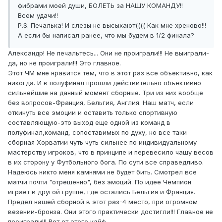
фибрами моей души, БОЛЕТЬ за НАШУ КОМАНДУ!!
Всем удачи!!
P.S. Печалька! И слезы не высыхают(((( Как мне хреново!!!
А если бы написал ранее, что мы будем в 1/2 финала?
Александр! Не печальтесь... Они не проиграли!!! Не выиграли-
да, но не проиграли!!! Это главное.
Этот ЧМ мне нравится тем, что в этот раз все объективно, как
никогда. И в полуфинал прошли действительно объективно
сильнейшие на данный момент сборные. Три из них вообще
без вопросов-Франция, Бельгия, Англия. Наш матч, если
откинуть все эмоции и оставить только спортивную
составляющую-это выход еще одной из команд в
полуфинал,команд, сопоставимых по духу, но все таки
сборная Хорватии чуть чуть сильнее по индивидуальному
мастерству игроков, что в принципе и перевесило чашу весов
в их сторону у Футбольного бога. По сути все справедливо.
Надеюсь никто меня камнями не будет бить. Смотрел все
матчи почти "отрешенно", без эмоций. По идее Чемпион
играет в другой группе, где остались Бельгия и Франция.
Предел нашей сборной в этот раз-4 место, при огромном
везении-бронза. Они этого практически достигли!!! Главное не
проиграли!!! Вот от этого кайф.