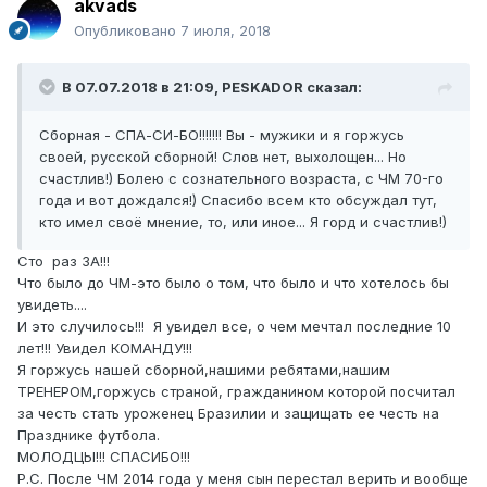
akvads
Опубликовано
7 июля, 2018
В 07.07.2018 в 21:09,
PESKADOR
сказал:
Сборная - СПА-СИ-БО!!!!!!! Вы - мужики и я горжусь
своей, русской сборной! Слов нет, выхолощен... Но
счастлив!) Болею с сознательного возраста, с ЧМ 70-го
года и вот дождался!) Спасибо всем кто обсуждал тут,
кто имел своё мнение, то, или иное... Я горд и счастлив!)
Сто раз ЗА!!!
Что было до ЧМ-это было о том, что было и что хотелось бы
увидеть....
И это случилось!!! Я увидел все, о чем мечтал последние 10
лет!!! Увидел КОМАНДУ!!!
Я горжусь нашей сборной,нашими ребятами,нашим
ТРЕНЕРОМ,горжусь страной, гражданином которой посчитал
за честь стать уроженец Бразилии и защищать ее честь на
Празднике футбола.
МОЛОДЦЫ!!! СПАСИБО!!!
Р.С. После ЧМ 2014 года у меня сын перестал верить и вообще