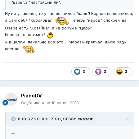
"царь",а "настоящий ли".
Ну вот, наконец-то у нас появился "царь"! Вернее не появился,
а сам себя "короновал"
. Теперь "народ" спокоен: на
Озере есть "Хозяйка", а на форуме "Царь".
Корона-то не жмёт?
А в целом, печально всё это... Маразм крепчал, шиза ряды
косила...
3
3
3
PianoDV
Опубликовано
18 июля, 2018
В 18.07.2018 в 17:00,
SFS65
сказал:
....