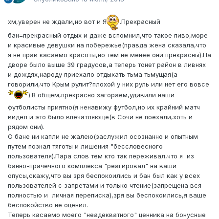
хм,уверен не ждали,но вот и Я
.Прекрасный
бан=прекрасный отдых и даже вспомнил,что такое пиво,море
и красивые девушки на побережье(правда жена сказала,что
я не прав касаемо красоты,но тем не менее они прекрасны).На
дворе было выше 39 градусов,а теперь тонет район в ливнях
и дождях,народу приехало отдыхать тьма тьмущая(а
говорили,что Крым рулит?плохой у них руль или нет его вовсе
).В общем,прекрасно загораем,удивили наши
футболисты приятно(я ненавижу футбол,но их крайний матч
видел и это было впечатляюще(в Сочи не поехали,хоть и
рядом они).
О бане ни капли не жалею(заслужил осознанно и опытным
путем познал тяготы и лишения "бессловесного
пользователя).Пара слов тем кто так переживал,что я из
банно-прачечного комплекса "реагировал" на ваши
опусы,скажу,что вы зря беспокоились и бан был как у всех
пользователей с запретами и только чтение(запрещена вся
полностью и личная переписка),зря вы беспокоились,я ваше
беспокойство не оценил.
Теперь касаемо моего "неадекватного" ценника на бонусные