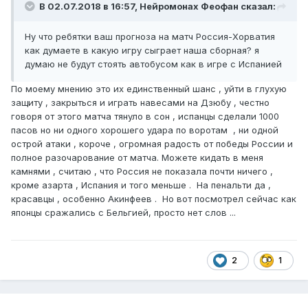
В 02.07.2018 в 16:57,
Нейромонах Феофан
сказал:
Ну что ребятки ваш прогноза на матч Россия-Хорватия
как думаете в какую игру сыграет наша сборная? я
думаю не будут стоять автобусом как в игре с Испанией
По моему мнению это их единственный шанс , уйти в глухую
защиту , закрыться и играть навесами на Дзюбу , честно
говоря от этого матча тянуло в сон , испанцы сделали 1000
пасов но ни одного хорошего удара по воротам , ни одной
острой атаки , короче , огромная радость от победы России и
полное разочарование от матча. Можете кидать в меня
камнями , считаю , что Россия не показала почти ничего ,
кроме азарта , Испания и того меньше . На пенальти да ,
красавцы , особенно Акинфеев . Но вот посмотрел сейчас как
японцы сражались с Бельгией, просто нет слов ...
2
1