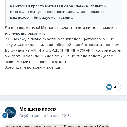
Рабятухи я просто высказал своё мнение ..только и
всего ...че вы тут переполошились .....все нормально
выдыхаем )))))и радуемся жизни......
Да все нормально! Мы просто счастливы и ничто не сможет
это чувство омрачить.
Р.С. Почему я лично счастлив? "Заболел" футболом в 1982
году и ...дождался выхода сборной своей страны далее, чем
1/8 финала на ЧМ. Я это ВИДЕЛ!!!!!!!!!!!!!!!!!МУЖЧИН, которые хотят
выиграть..Команду....Видел "МЫ"....а не "Я" на поле!!! Далее
одни эмоции+..... слов не хватает
Всем удачи во всем и всегда!!!
4
Меншенхассер
Опубликовано
1 июля, 2018
Из смс испанского игрока - " Русские - звери ! Себе