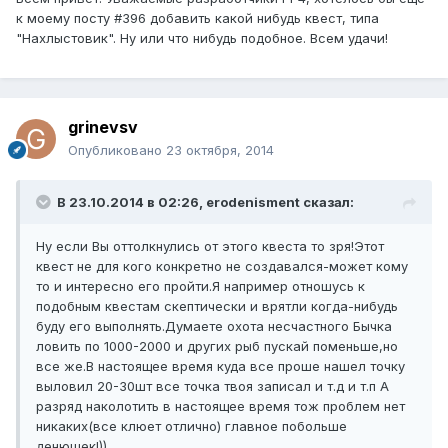
к моему посту #396 добавить какой нибудь квест, типа
"Нахлыстовик". Ну или что нибудь подобное. Всем удачи!
grinevsv
Опубликовано
23 октября, 2014
В 23.10.2014 в 02:26, erodenisment сказал:
Ну если Вы оттолкнулись от этого квеста то зря!Этот
квест не для кого конкретно не создавался-может кому
то и интересно его пройти.Я например отношусь к
подобным квестам скептически и врятли когда-нибудь
буду его выполнять.Думаете охота несчастного Бычка
ловить по 1000-2000 и других рыб пускай поменьше,но
все же.В настоящее время куда все проше нашел точку
выловил 20-30шт все точка твоя записал и т.д и т.п А
разряд наколотить в настоящее время тож проблем нет
никаких(все клюет отлично) главное побольше
денюшек!))