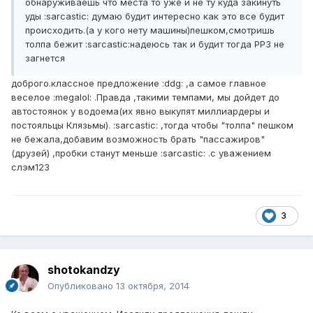
обнаруживаешь что места то уже и не ту куда закинуть
уды :sarcastic: думаю будит интересно как это все будит
происходить.(а у кого нету машины)пешком,смотришь
толпа бежит :sarcastic:надеюсь так и будит тогда РР3 не
загнется
доброго.классное предложение :ddg: ,а самое главное
веселое :megalol: .Правда ,такими темпами, мы дойдет до
автостоянок у водоема(их явно выкупят миллиардеры и
постояльцы Клязьмы). :sarcastic: ,тогда чтобы "толпа" пешком
не бежала,добавим возможность брать "пассажиров"
(друзей) ,пробки станут меньше :sarcastic: .с уважением
слэм123
3
shotokandzy
Опубликовано
13 октября, 2014