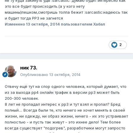
не ту куда закинуть уды :sarcastic: думаю будит интересно как
это все будит происходить.(а у кого нету
машины)пешком,смотришь толпа бежит :sarcastic:надеюсь так
и будит тогда РР3 не загнется
Изменено
13 октября, 2014
пользователем Хабал
2
ник 73.
Опубликовано
13 октября, 2014
Отвечу ещё тут на спор одного человека, который думает, что
из за выхода рр4 онлайн трафик в версии рр3 может быть
200-300 человек.
8 лет не пропадал интерес к рр3 и тут взял и пропал? Бред
полный.... Всегда были те, кто ничего не хочет менять в своей
жизни, ни одежду, ни образ жизни, ничего - их это устраивает
полностью - и пусть так живут - это ихнее дело! Тем более
всегда существует "подогрев", разработчики могут запросто