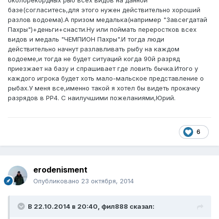
околорекордных рыб всех видов на данной
базе(согласитесь,для этого нужен действительно хороший
разлов водоема).А призом медалька(например "Завсегдатай
Пахры")+деньги+снасти.Ну или поймать переростков всех
видов и медаль "ЧЕМПИОН Пахры".И тогда люди
действительно начнут разлавливать рыбу на каждом
водоеме,и тогда не будет ситуаций когда 90й разряд
приезжает на базу и спрашивает где ловить бычка.Итого у
каждого игрока будет хоть мало-мальское представление о
рыбах.У меня все,именно такой я хотел бы видеть прокачку
разрядов в РР4. С наилучшими пожеланиями,Юрий.
6
erodenisment
Опубликовано
23 октября, 2014
В 22.10.2014 в 20:40, фил888 сказал: