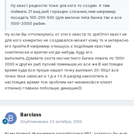
Ну квест редкости тоже для кого то создан. А там
поймать 21 вид рыб гораздно сложнее,чем например
посидеть 100-200-500 (для мелочи типа бычка так и все
1000-2000) рыбин.
Ну если Вы оттолкнулись от этого квеста то зря!Этот квест не
для кого конкретно не создавался-может кому то и интересно
его пройти.Я например отношусь к подобным квестам
скептически и врятли когда-нибудь буду его
выполнять.Думаете охота несчастного Бычка ловить по 1000-
2000 и других рыб пускай поменьше,но все же.В настоящее
время куда все проше нашел точку выловил 20-30шт все
точка твоя записал и т.д и т.п А разряд наколотить в
настоящее время тож проблем нет никаких(все клюет
отлично) главное побольше денюшек!))
Barclass
Опубликовано
23 октября, 2014
Всем привет! Уважаемые разработчики РР4, хотелось бы ещё