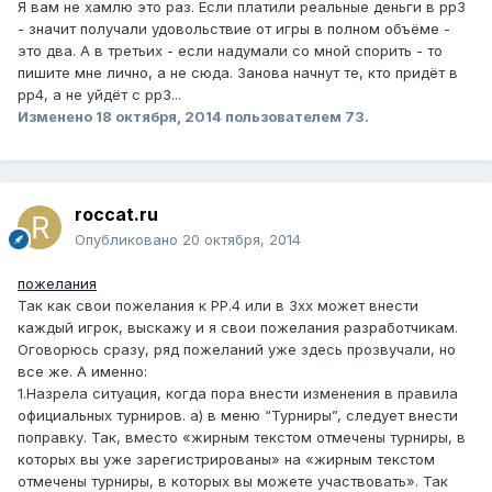
Я вам не хамлю это раз. Если платили реальные деньги в рр3
- значит получали удовольствие от игры в полном объёме -
это два. А в третьих - если надумали со мной спорить - то
пишите мне лично, а не сюда. Занова начнут те, кто придёт в
рр4, а не уйдёт с рр3...
Изменено
18 октября, 2014
пользователем 73.
roccat.ru
Опубликовано
20 октября, 2014
пожелания
Так как свои пожелания к РР.4 или в 3хх может внести
каждый игрок, выскажу и я свои пожелания разработчикам.
Оговорюсь сразу, ряд пожеланий уже здесь прозвучали, но
все же. А именно:
1.Назрела ситуация, когда пора внести изменения в правила
официальных турниров. а) в меню “Турниры”, следует внести
поправку. Так, вместо «жирным текстом отмечены турниры, в
которых вы уже зарегистрированы» на «жирным текстом
отмечены турниры, в которых вы можете участвовать». Так