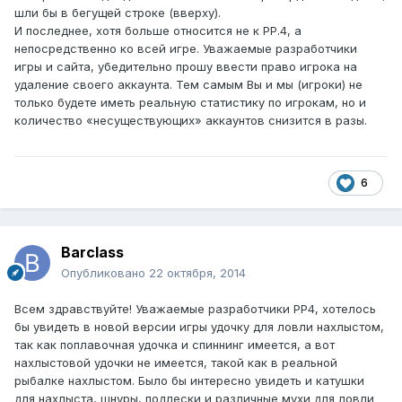
шли бы в бегущей строке (вверху).
И последнее, хотя больше относится не к РР.4, а
непосредственно ко всей игре. Уважаемые разработчики
игры и сайта, убедительно прошу ввести право игрока на
удаление своего аккаунта. Тем самым Вы и мы (игроки) не
только будете иметь реальную статистику по игрокам, но и
количество «несуществующих» аккаунтов снизится в разы.
6
Barclass
Опубликовано
22 октября, 2014
Всем здравствуйте! Уважаемые разработчики РР4, хотелось
бы увидеть в новой версии игры удочку для ловли нахлыстом,
так как поплавочная удочка и спиннинг имеется, а вот
нахлыстовой удочки не имеется, такой как в реальной
рыбалке нахлыстом. Было бы интересно увидеть и катушки
для нахлыста, шнуры, подлески и различные мухи для ловли