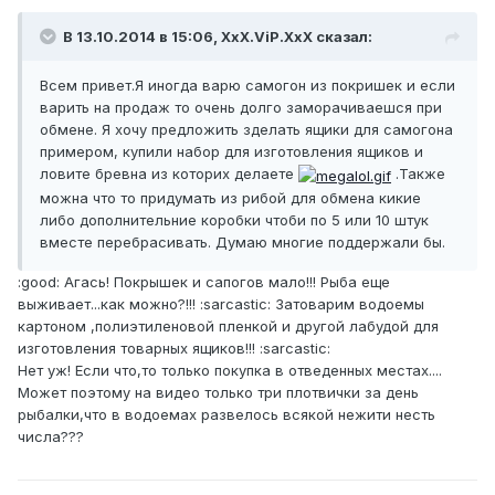
В 13.10.2014 в 15:06, XxX.ViP.XxX сказал:
Всем привет.Я иногда варю самогон из покришек и если
варить на продаж то очень долго заморачиваешся при
обмене. Я хочу предложить зделать ящики для самогона
примером, купили набор для изготовления ящиков и
ловите бревна из которих делаете
.Также
можна что то придумать из рибой для обмена кикие
либо дополнительние коробки чтоби по 5 или 10 штук
вместе перебрасивать. Думаю многие поддержали бы.
:good: Агась! Покрышек и сапогов мало!!! Рыба еще
выживает...как можно?!!! :sarcastic: Затоварим водоемы
картоном ,полиэтиленовой пленкой и другой лабудой для
изготовления товарных ящиков!!! :sarcastic:
Нет уж! Если что,то только покупка в отведенных местах....
Может поэтому на видео только три плотвички за день
рыбалки,что в водоемах развелось всякой нежити несть
числа???