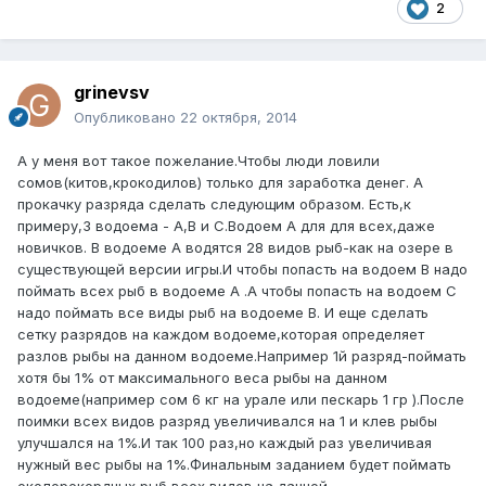
2
grinevsv
Опубликовано
22 октября, 2014
А у меня вот такое пожелание.Чтобы люди ловили
сомов(китов,крокодилов) только для заработка денег. А
прокачку разряда сделать следующим образом. Есть,к
примеру,3 водоема - A,B и C.Водоем А для для всех,даже
новичков. В водоеме А водятся 28 видов рыб-как на озере в
существующей версии игры.И чтобы попасть на водоем В надо
поймать всех рыб в водоеме А .А чтобы попасть на водоем С
надо поймать все виды рыб на водоеме В. И еще сделать
сетку разрядов на каждом водоеме,которая определяет
разлов рыбы на данном водоеме.Например 1й разряд-поймать
хотя бы 1% от максимального веса рыбы на данном
водоеме(например сом 6 кг на урале или пескарь 1 гр ).После
поимки всех видов разряд увеличивался на 1 и клев рыбы
улучшался на 1%.И так 100 раз,но каждый раз увеличивая
нужный вес рыбы на 1%.Финальным заданием будет поймать