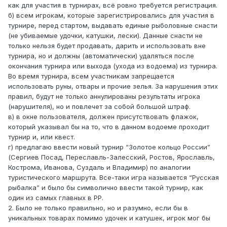
как для участия в турнирах, всё ровно требуется регистрация.
б) всем игрокам, которые зарегистрировались для участия в
турнире, перед стартом, выдавать единые рыболовные снасти
(не убиваемые удочки, катушки, лески). Данные снасти не
только нельзя будет продавать, дарить и использовать вне
турнира, но и должны (автоматически) удаляться после
окончания турнира или выхода (ухода из водоема) из турнира.
Во время турнира, всем участникам запрещается
использовать руны, отвары и прочие зелья. За нарушения этих
правил, будут не только аннулированы результаты игрока
(нарушителя), но и повлечет за собой большой штраф.
в) в окне пользователя, должен присутствовать флажок,
который указывал бы на то, что в данном водоеме проходит
турнир и, или квест.
г) предлагаю ввести новый турнир “Золотое кольцо России”
(Сергиев Посад, Переславль-Залесский, Ростов, Ярославль,
Кострома, Иванова, Суздаль и Владимир) по аналогии
туристического маршрута. Все-таки игра называется “Русская
рыбалка” и было бы символично ввести такой турнир, как
один из самых главных в РР.
2. Было не только правильно, но и разумно, если бы в
уникальных товарах помимо удочек и катушек, игрок мог бы