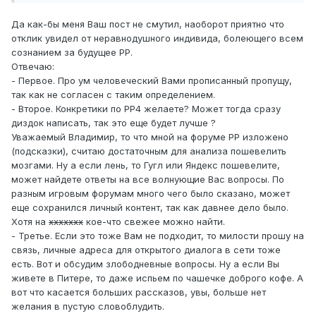
Да как-бы меня Ваш пост не смутил, наоборот приятно что
отклик увидел от неравнодушного индивида, болеющего всем
сознанием за будущее РР.
Отвечаю:
- Первое. Про ум человеческий Вами прописанный пропущу,
так как не согласен с таким определением.
- Второе. Конкретики по РР4 желаете? Может тогда сразу
диздок написать, так это еще будет лучше ?
Уважаемый Владимир, то что мной на форуме РР изложено
(подсказки), считаю достаточным для анализа пошевелить
мозгами. Ну а если лень, то Гугл или Яндекс пошевелите,
может найдете ответы на все волнующие Вас вопросы. По
разным игровым форумам много чего было сказано, может
еще сохранился личный контент, так как давнее дело было.
Хотя на
ххххххх
кое-что свежее можно найти.
- Третье. Если это тоже Вам не подходит, то милости прошу на
связь, личные адреса для открытого диалога в сети тоже
есть. Вот и обсудим злободневные вопросы. Ну а если Вы
живете в Питере, то даже испьем по чашечке доброго кофе. А
вот что касается больших рассказов, увы, больше нет
желания в пустую словоблудить.