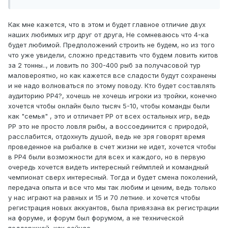
Как мне кажется, что в этом и будет главное отличие двух
наших любимых игр друг от друга, Не сомневаюсь что 4-ка
будет любимой. Предположений строить не будем, но из того
что уже увидели, сложно представить что будем ловить китов
за 2 тонны.., и ловить по 300-400 рыб за получасовой тур
маловероятно, но как кажется все сладости будут сохранены
и не надо волноваться по этому поводу. Кто будет составлять
аудиторию РР4?, хочешь не хочешь игроки из тройки, конечно
хочется чтобы онлайн было тысяч 5-10, чтобы команды были
как "семья" , это и отличает РР от всех остальных игр, ведь
РР это не просто ловля рыбы, а воссоединится с природой,
расслабится, отдохнуть душой, ведь не зря говорят время
проведенное на рыбалке в счет жизни не идет, хочется чтобы
в РР4 были возможности для всех и каждого, но в первую
очередь хочется видеть интересный геймплей и командный
чемпионат сверх интересный. Тогда и будет смена поколений,
передача опыта и все что мы так любим и ценим, ведь только
у нас играют на равных и 15 и 70 летние. и хочется чтобы
регистрация новых аккуантов, была привязана вк регистрации
на форуме, и форум был форумом, а не технической