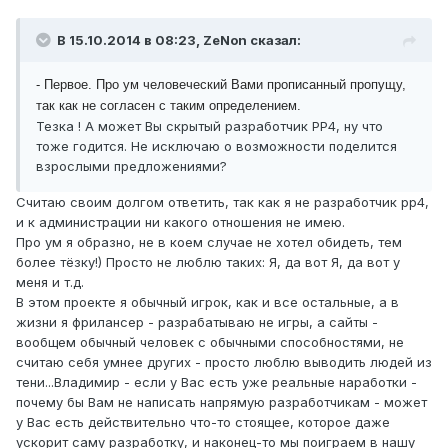
В 15.10.2014 в 08:23, ZeNon сказал:
- Первое. Про ум человеческий Вами прописанный пропущу,
так как не согласен с таким определением.
Тезка ! А может Вы скрытый разработчик РР4, ну что
тоже годится. Не исключаю о возможности поделится
взрослыми предложениями?
Считаю своим долгом ответить, так как я не разработчик рр4,
и к администрации ни какого отношения не имею.
Про ум я образно, не в коем случае не хотел обидеть, тем
более тёзку!) Просто не люблю таких: Я, да вот Я, да вот у
меня и т.д.
В этом проекте я обычный игрок, как и все остальные, а в
жизни я фрилансер - разрабатываю не игры, а сайты -
вообщем обычный человек с обычными способностями, не
считаю себя умнее других - просто люблю выводить людей из
тени...Владимир - если у Вас есть уже реальные наработки -
почему бы Вам не написать напрямую разработчикам - может
у Вас есть действительно что-то стоящее, которое даже
ускорит саму разработку, и наконец-то мы поиграем в нашу