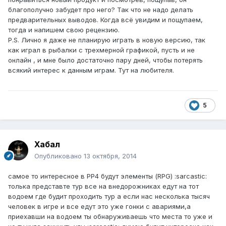
благополучно забудет про него? Так что не надо делать
предварительных выводов. Когда всё увидим и пощупаем,
тогда и напишем свою рецензию.
P.S. Лично я даже не планирую играть в новую версию, так
как играл в рыбалки с трехмерной графикой, пусть и не
онлайн , и мне было достаточно пару дней, чтобы потерять
всякий интерес к данным играм. Тут на любителя.
5
Хабал
Опубликовано
13 октября, 2014
самое то интересное в РР4 будут элементы (RPG) :sarcastic:
толька представте тур все на внедорожниках едут на тот
водоем где будит проходить тур а если нас несколька тысяч
человек в игре и все едут это уже гонки с авариями,а
приехавши на водоем ты обнаруживаешь что места то уже и