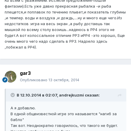
Ко всем с уважением. Иссякли предложения-пошли
фантазии).Есть уже давно прекрасная рыбалка -и рыба
плещется,и поплавок по течению плывет,и показатель глубины
,и темпер. воды и воздуха ,и дождь,....ну и много еще чего.Из
недостатков :игра на весь экран ,а рыбу достаешь так
мышкой по всему столу возишь...надеюсь в РР4 этого не
будет.А вот колоссальное отличие РР3 иРР4 -это хорошо, Еще
очень много чего надо сделать в РР3. Надоело здесь
,лобежал в РР4).
gar3
Опубликовано
13 октября, 2014
В 12.10.2014 в 02:07, andrejkuzmi сказал:
А я добавлю.
В одной общеизвестной игре это называется "нагиб за
бабло"
Так вот. Неоднократно говорилось, что такого не будет.