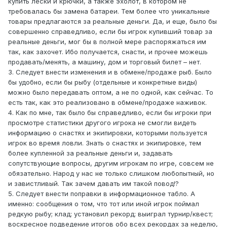
купить лески и крючки, а также эхолот, в котором не
требовалась бы замена батареи. Тем более что уникальные
товары предлагаются за реальные деньги. Да, и еще, было бы
совершенно справедливо, если бы игрок купивший товар за
реальные деньги, мог бы в полной мере распоряжаться им
так, как захочет. Ибо получается, снасти, и прочее можешь
продавать/менять, а машину, дом и торговый билет – нет.
3. Следует внести изменения и в обмене/продаже рыб. Было
бы удобно, если бы рыбу (отдельные и конкретные виды)
можно было передавать оптом, а не по одной, как сейчас. То
есть так, как это реализовано в обмене/продаже наживок.
4. Как по мне, так было бы справедливо, если бы игроки при
просмотре статистики другого игрока не смогли видеть
информацию о снастях и экипировки, которыми пользуется
игрок во время ловли. Знать о снастях и экипировке, тем
более купленной за реальные деньги и, задавать
сопутствующие вопросы, другим игрокам по игре, совсем не
обязательно. Народ у нас не только слишком любопытный, но
и завистливый. Так зачем давать им такой повод!?
5. Следует внести поправки в информационное табло. А
именно: сообщения о том, что тот или иной игрок поймал
редкую рыбу; клад; установил рекорд; выиграл турнир/квест;
воскресное подведение итогов обо всех рекордах за неделю,