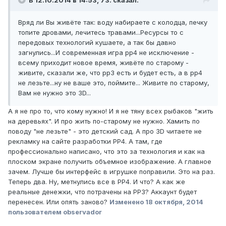
В 12.10.2014 в 14:53, 73. сказал:
Вряд ли Вы живёте так: воду набираете с колодца, печку
топите дровами, лечитесь травами...Ресурсы то с
передовых технологий кушаете, а так бы давно
загнулись...И современная игра рр4 не исключение -
всему приходит новое время, живёте по старому -
живите, сказали же, что рр3 есть и будет есть, а в рр4
не лезьте...ну не ваше это, поймите... Живите по старому,
Вам не нужно это 3D...
А я не про то, что кому нужно! И я не тяну всех рыбаков "жить
на деревьях". И про жить по-старому не нужно. Хамить по
поводу "не лезьте" - это детский сад. А про 3D читаете не
рекламку на сайте разработки РР4. А там, где
профессионально написано, что это за технология и как на
плоском экране получить объемное изображение. А главное
зачем. Лучше бы интерфейс в игрушке поправили. Это на раз.
Теперь два. Ну, метнулись все в РР4. И что? А как же
реальные денежки, что потрачены на РР3? Аккаунт будет
перенесен. Или опять заново?
Изменено
18 октября, 2014
пользователем observador