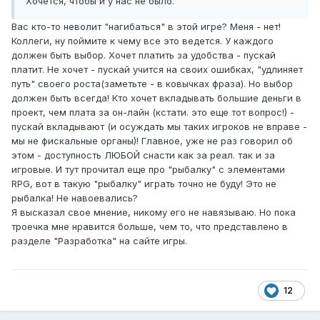
Хочется, чтобы и у нас не было.
Вас кто-то неволит "нагибаться" в этой игре? Меня - нет!
Коллеги, ну поймите к чему все это ведется. У каждого
должен быть выбор. Хочет платить за удобства - пускай
платит. Не хочет - пускай учится на своих ошибках, "удлиняет
путь" своего роста(заметьте - в ковычках фраза). Но выбор
должен быть всегда! Кто хочет вкладывать большие деньги в
проект, чем плата за он-лайн (кстати. это еще тот вопрос!) -
пускай вкладывают (и осуждать мы таких игроков не вправе -
мы не фискальные органы)! Главное, уже не раз говорил об
этом - доступность ЛЮБОЙ снасти как за реал. так и за
игровые. И тут прочитал еще про "рыбалку" с элементами
RPG, вот в такую "рыбалку" играть точно не буду! Это не
рыбалка! Не навоевались?
Я высказал свое мнение, никому его не навязываю. Но пока
троечка мне нравится больше, чем то, что представлено в
разделе "Разработка" на сайте игры.
12