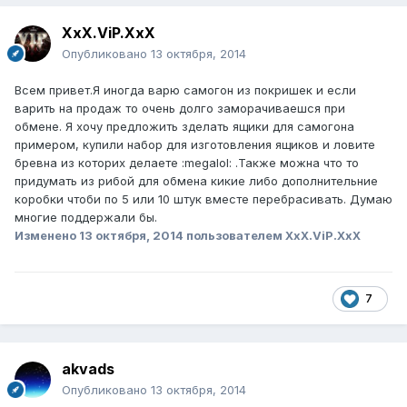
XxX.ViP.XxX
Опубликовано
13 октября, 2014
Всем привет.Я иногда варю самогон из покришек и если
варить на продаж то очень долго заморачиваешся при
обмене. Я хочу предложить зделать ящики для самогона
примером, купили набор для изготовления ящиков и ловите
бревна из которих делаете :megalol: .Также можна что то
придумать из рибой для обмена кикие либо дополнительние
коробки чтоби по 5 или 10 штук вместе перебрасивать. Думаю
многие поддержали бы.
Изменено
13 октября, 2014
пользователем XxX.ViP.XxX
7
akvads
Опубликовано
13 октября, 2014