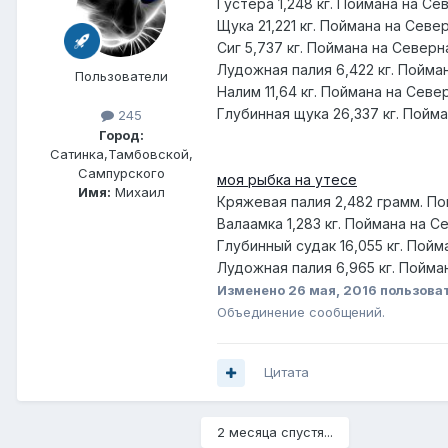
Густера 1,248 кг. Поймана на Сев
Щука 21,221 кг. Поймана на Север
Сиг 5,737 кг. Поймана на Северна
Лудожная палия 6,422 кг. Поймана
Пользователи
Налим 11,64 кг. Поймана на Север
Глубинная щука 26,337 кг. Пойман
245
Город:
Сатинка,Тамбовской,
Сампурского
моя рыбка на утесе
Имя:
Михаил
Кряжевая палия 2,482 грамм. Пой
Валаамка 1,283 кг. Поймана на С
Глубинный судак 16,055 кг. Пойм
Лудожная палия 6,965 кг. Пойман
Изменено
26 мая, 2016
пользоват
Объединение сообщений.
Цитата
2 месяца спустя...