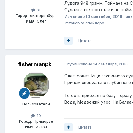
Лудога 948 грамм. Поймана на С
Судака зачетного так и не поймал
81
Город:
екатеринбург
Изменено
10 сентября, 2016
поль
Имя:
Олег
Установка спойлера.
Цитата
fishermanpk
Опубликовано
14 сентября, 2016
Олег, совет. Ищи глубинного су
Причем специально глубинного н
То есть приехал на базу - сраз
Вода, Медвежий утес. На Валаам
Пользователи
50
Город:
Приморье
Имя:
Антон
Цитата