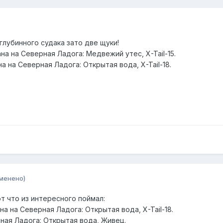
 глубинного судака зато две щуки!
на на Северная Ладога: Медвежий утес, X-Tail-15.
на на Северная Ладога: Открытая вода, X-Tail-18.
менено)
от что из интересного поймал:
ана на Северная Ладога: Открытая вода, X-Tail-18.
рная Ладога: Открытая вода, Живец.