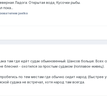
еверная Ладога: Открытая вода, Кусочки рыбы.
 пока...
зователем jaelko
дака там где идёт судак обыкновенный. Шансов больше. Всех с
е блеснил - охотился за простым судаком (поплавок-живец).
у пробегись по тем местам где обычно сидит народ (быстрее уз
ской судака не встречал, хотя народ там всегда.