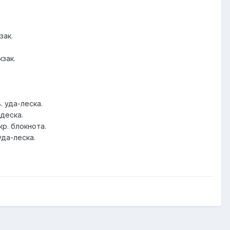
зак.
кзак.
. уда-леска.
-деска.
кр. блокнота.
уда-леска.