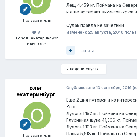
Лещ 4,459 кг. Поймана на Север
и еще артефакт викингов-крюк н
Пользователи
Судак правда не зачетный.
Изменено
29 августа, 2016
польз
81
Город:
екатеринбург
Имя:
Олег
Цитата
2 недели спустя...
олег
Опубликовано
10 сентября, 2016
(и
екатеринбург
Eще 2 дня путевки и из интересн
Улов.
Лудога 1,192 кг. Поймана на Сев
Глубинная щука 41,396 кг. Пойма
Лудога 1,103 кг. Поймана на Сев
Палия 5,518 кг. Поймана на Севе
Пользователи