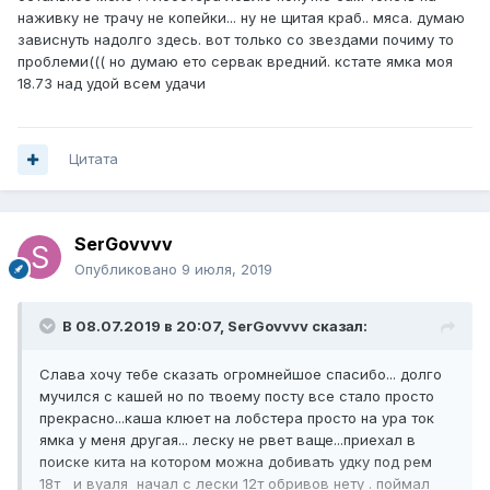
наживку не трачу не копейки... ну не щитая краб.. мяса. думаю
зависнуть надолго здесь. вот только со звездами почиму то
проблеми((( но думаю ето сервак вредний. кстате ямка моя
18.73 над удой всем удачи
Цитата
SerGovvvv
Опубликовано
9 июля, 2019
В 08.07.2019 в 20:07,
SerGovvvv
сказал:
Слава хочу тебе сказать огромнейшое спасибо... долго
мучился с кашей но по твоему посту все стало просто
прекрасно...каша клюет на лобстера просто на ура ток
ямка у меня другая... леску не рвет ваще...приехал в
поиске кита на котором можна добивать удку под рем
18т и вуаля начал с лески 12т обривов нету . поймал