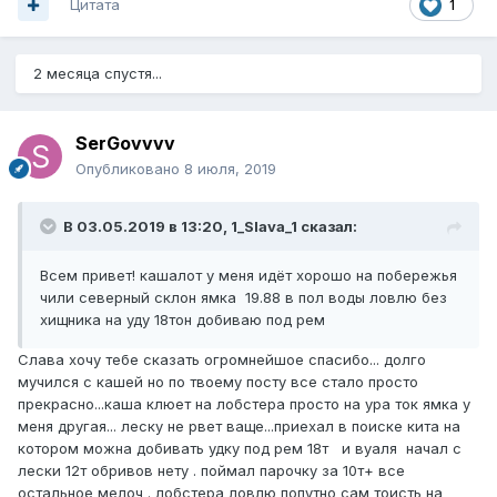
Цитата
1
2 месяца спустя...
SerGovvvv
Опубликовано
8 июля, 2019
В 03.05.2019 в 13:20,
1_Slava_1
сказал:
Всем привет! кашалот у меня идёт хорошо на побережья
чили северный склон ямка 19.88 в пол воды ловлю без
хищника на уду 18тон добиваю под рем
Слава хочу тебе сказать огромнейшое спасибо... долго
мучился с кашей но по твоему посту все стало просто
прекрасно...каша клюет на лобстера просто на ура ток ямка у
меня другая... леску не рвет ваще...приехал в поиске кита на
котором можна добивать удку под рем 18т и вуаля начал с
лески 12т обривов нету . поймал парочку за 10т+ все
остальное мелоч . лобстера ловлю попутно сам тоисть на