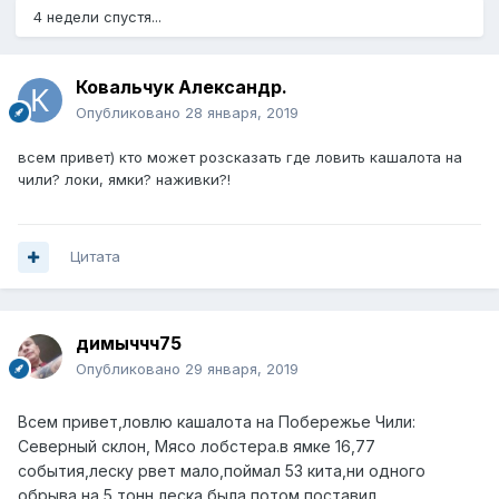
4 недели спустя...
Ковальчук Александр.
Опубликовано
28 января, 2019
всем привет) кто может розсказать где ловить кашалота на
чили? локи, ямки? наживки?!
Цитата
димыччч75
Опубликовано
29 января, 2019
Всем привет,ловлю кашалота на Побережье Чили:
Северный склон, Мясо лобстера.в ямке 16,77
события,леску рвет мало,поймал 53 кита,ни одного
обрыва на 5 тонн леска была,потом поставил