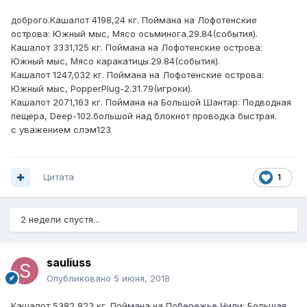
доброго.Кашалот 4198,24 кг. Поймана на Лофотенские
острова: Южный мыс, Мясо осьминога.29.84(события).
Кашалот 3331,125 кг. Поймана на Лофотенские острова:
Южный мыс, Мясо каракатицы.29.84(события).
Кашалот 1247,032 кг. Поймана на Лофотенские острова:
Южный мыс, PopperPlug-2.31.79(игроки).
Кашалот 2071,163 кг. Поймана на Большой Шантар: Подводная
пещера, Deep-102.большой над блокнот проводка быстрая.
с уважением слэм123
Цитата
1
2 недели спустя...
sauliuss
Опубликовано
5 июня, 2018
Кашалот 5382,823 кг. Поймана на Побережье Чили: Большая