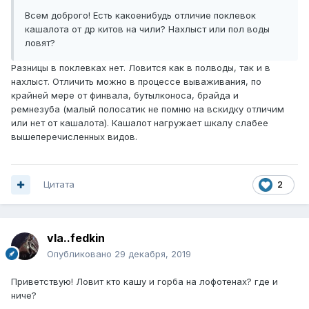
Всем доброго! Есть какоенибудь отличие поклевок
кашалота от др китов на чили? Нахлыст или пол воды
ловят?
Разницы в поклевках нет. Ловится как в полводы, так и в
нахлыст. Отличить можно в процессе вываживания, по
крайней мере от финвала, бутылконоса, брайда и
ремнезуба (малый полосатик не помню на вскидку отличим
или нет от кашалота). Кашалот нагружает шкалу слабее
вышеперечисленных видов.
Цитата
2
vla..fedkin
Опубликовано
29 декабря, 2019
Приветствую! Ловит кто кашу и горба на лофотенах? где и
ниче?