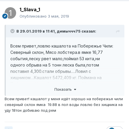
1_Slava_1
Опубликовано
3 мая, 2019
В 29.01.2019 в 11:41,
димыччч75
сказал:
Всем привет,ловлю кашалота на Побережье Чили:
Северный склон, Мясо лобстера.в ямке 16,77
события,леску рвет мало,поймал 53 кита,ни
одного обрыва на 5 тонн леска была,потом
поставил 4,300.стали обрывы.....Ловил с
хищником....Кашалот 5472,409 кг. Поймана на
Побережье Чили: Северный склон, Мясо
Показать
лобстера.......Хочу дополнить...У меня там больше
не клюет,вообще,ни единой поклевки..Все.
Всем привет! кашалот у меня идёт хорошо на побережья чили
северный склон ямка 19.88 в пол воды ловлю без хищника на
уду 18тон добиваю под рем