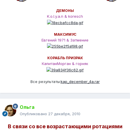
ДЕМОНЫ
K.o.l.y.a.n & koresch
МАКСИМУС
Евгений 1971 & Затмение
КОРАБЛЬ ПРИЗРАК
КапитанМорган & горняк
Все результаты:
kap_december_4а.rar
Ольга
Опубликовано
27 декабря, 2010
В связи со все возрастающими ротациями