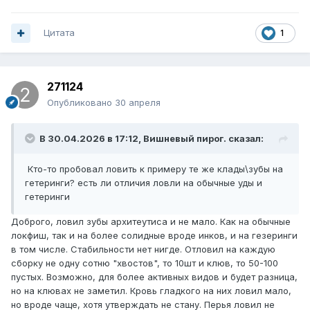
Цитата
1
271124
Опубликовано
30 апреля
В 30.04.2026 в 17:12,
Вишневый пирог.
сказал:
Кто-то пробовал ловить к примеру те же клады\зубы на
гетеринги? есть ли отличия ловли на обычные уды и
гетеринги
Доброго, ловил зубы архитеутиса и не мало. Как на обычные
локфиш, так и на более солидные вроде инков, и на гезеринги
в том числе. Стабильности нет нигде. Отловил на каждую
сборку не одну сотню "хвостов", то 10шт и клюв, то 50-100
пустых. Возможно, для более активных видов и будет разница,
но на клювах не заметил. Кровь гладкого на них ловил мало,
но вроде чаще, хотя утверждать не стану. Перья ловил не