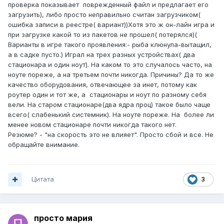
проверка показывает поврежденный файл и предлагает его
загрузить), либо просто неправильно считан загрузчиком(
ошибка записи в реестре( вариант))Хотя это ж он-лайн игра и
при загрузке какой то из пакетов не прошел( потерялся)(
Варианты в игре такого проявления:- рыба клюнула-вытащил,
а в садке пусто.) Играл на трех разных устройствах( два
стационара и один ноут). На каком то это случалось часто, на
ноуте пореже, а на третьем почти никогда. Причины? Да то же
качество оборудования, отвечающее за инет, потому как
роутер один и тот же, а стационары и ноут по разному себя
вели. На старом стационаре(два ядра проц) такое было чаще
всего( слабенький системник). На ноуте пореже. На более ли
менее новом стационаре почти никогда такого нет.
Резюме? - "на скорость это не влияет". Просто сбой и все. Не
обращайте внимание.
Цитата
3
просто мария