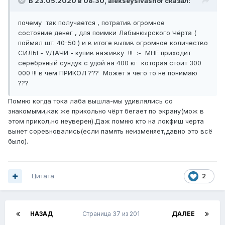
В 23.05.2020 в 08:30,
alekseysivashof
сказал:
почему так получается , потратив огромное
состояние денег , для поимки Лабынкырского Чёрта (
поймал шт. 40-50 ) и в итоге выпив огромное количество
СИЛЫ - УДАЧИ - купив наживку !!! :- МНЕ приходит
серебряный сундук с удой на 400 кг которая стоит 300
000 !!! в чем ПРИКОЛ ??? Может я чего то не понимаю
???
Помню когда тока лаба вышла-мы удивлялись со
знакомыми,как же прикольно чёрт бегает по экрану(мож в
этом прикол,но неуверен).Даж помню кто на локфиш черта
вынет соревновались(если память неизменяет,давно это всё
было).
Цитата
2
НАЗАД
Страница 37 из 201
ДАЛЕЕ