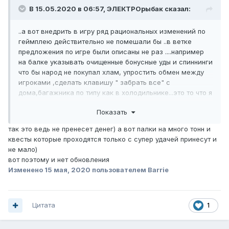
В 15.05.2020 в 06:57,
ЭЛЕКТРОрыбак
сказал:
..а вот внедрить в игру ряд рациональных изменений по
геймплею действительно не помешали бы ..в ветке
предложения по игре были описаны не раз ....например
на балке указывать очищенные бонусные уды и спиннинги
что бы народ не покупал хлам, упростить обмен между
игроками ,сделать клавишу " забрать все" с
дома,багажника по типу как в холодильнике...это то что я
вспомнил с ветки предложения по игре....там много
Показать
действительно дельных предложений...вот это бы точно
оживит игру и возможно привлечёт новых игроков
так это ведь не пренесет денег) а вот палки на много тонн и
квесты которые проходятся только с супер удачей принесут и
не мало)
вот поэтому и нет обновления
Изменено
15 мая, 2020
пользователем Barrie
Цитата
1