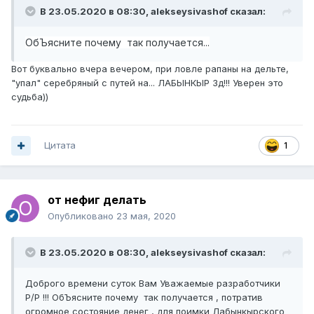
В 23.05.2020 в 08:30,
alekseysivashof
сказал:
ОбЪясните почему так получается...
Вот буквально вчера вечером, при ловле рапаны на дельте,
"упал" серебряный с путей на... ЛАБЫНКЫР 3д!!! Уверен это
судьба))
Цитата
1
от нефиг делать
Опубликовано
23 мая, 2020
В 23.05.2020 в 08:30,
alekseysivashof
сказал:
Доброго времени суток Вам Уважаемые разработчики
Р/Р !!! ОбЪясните почему так получается , потратив
огромное состояние денег , для поимки Лабынкырского