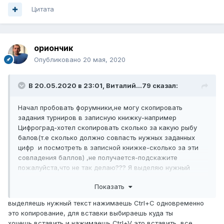
Цитата
ориончик
Опубликовано
20 мая, 2020
В 20.05.2020 в 23:01,
Виталий...79
сказал:
Начал пробовать форумники,не могу скопировать
задания турниров в записную книжку-например
Цифроград-хотел скопировать сколько за какую рыбу
балов(т.е сколько должно совпасть нужных заданных
цифр и посмотреть в записной книжке-сколько за эти
совпадения баллов) ,не получается-подскажите
пожалуйста,что не так делаю??? Я выделяю нужный
текст,пытаюсь вставить в записную книжку-не
Показать
получается(((...???
выделяешь нужный текст нажимаешь Ctrl+C одновременно
это копирование, для вставки выбираешь куда ты
хочешь вставить и нажимаешь Ctrl+V это вставить, все