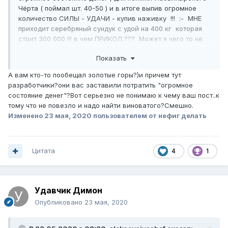
Чёрта ( поймал шт. 40-50 ) и в итоге выпив огромное
количество СИЛЫ - УДАЧИ - купив наживку !!! :- МНЕ
приходит серебряный сундук с удой на 400 кг которая
стоит 300 000 !!! в чем ПРИКОЛ ??? Может я чего то не
понимаю ???
Показать
А вам кто-то пообещал золотые горы?)и причем тут
разработчики?они вас заставили потратить "огромное
состояние денег"?Вот серьезно не понимаю к чему ваш пост..к
тому что не повезло и надо найти виноватого?Смешно.
Изменено
23 мая, 2020
пользователем от нефиг делать
Цитата
4
1
Удавчик Димон
Опубликовано
23 мая, 2020