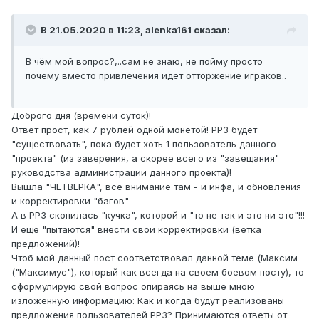
В 21.05.2020 в 11:23,
alenka161
сказал:
В чём мой вопрос?,..сам не знаю, не пойму просто
почему вместо привлечения идёт отторжение играков..
Доброго дня (времени суток)!
Ответ прост, как 7 рублей одной монетой! РР3 будет
"существовать", пока будет хоть 1 пользователь данного
"проекта" (из заверения, а скорее всего из "завещания"
руководства администрации данного проекта)!
Вышла "ЧЕТВЕРКА", все внимание там - и инфа, и обновления
и корректировки "багов"
А в РР3 скопилась "кучка", которой и "то не так и это ни это"!!!
И еще "пытаются" внести свои корректировки (ветка
предложений)!
Чтоб мой данный пост соответствовал данной теме (Максим
("Максимус"), который как всегда на своем боевом посту), то
сформулирую свой вопрос опираясь на выше мною
изложенную информацию: Как и когда будут реализованы
предложения пользователей РР3? Принимаются ответы от