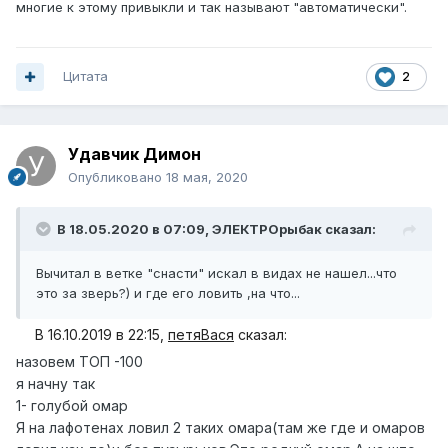
многие к этому привыкли и так называют "автоматически".
Цитата
2
Удавчик Димон
Опубликовано
18 мая, 2020
В 18.05.2020 в 07:09,
ЭЛЕКТРОрыбак
сказал:
Вычитал в ветке "снасти" искал в видах не нашел...что
это за зверь?) и где его ловить ,на что...
В 16.10.2019 в 22:15,
петяВася
сказал:
назовем ТОП -100
я начну так
1- голубой омар
Я на лафотенах ловил 2 таких омара(там же где и омаров