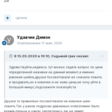
Да.
Цитата
Удавчик Димон
Опубликовано
17 мая, 2020
В 15.05.2020 в 19:10,
Седьмой грех
сказал:
Здравствуйте,надеюсь тут можно задать вопрос по цене
определенной наживки на данный момент,а именно
раковая шейка,друзья посоветовали ее сначала ловить
и продавать,но я новичек и не знаю цены,не хочу уйти в
большой минус,подскажите пожалуйста
Друзья то правильно посоветовали на новичке шею
ловить.Ток у раков подрезан давненько клёв(помню было
время-пальцы в раках заплетались аж на дёме).