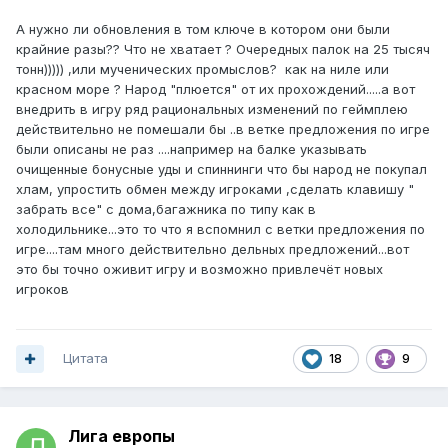
А нужно ли обновления в том ключе в котором они были
крайние разы?? Что не хватает ? Очередных палок на 25 тысяч
тонн))))) ,или мученических промыслов? как на ниле или
красном море ? Народ "плюется" от их прохождений.....а вот
внедрить в игру ряд рациональных изменений по геймплею
действительно не помешали бы ..в ветке предложения по игре
были описаны не раз ....например на балке указывать
очищенные бонусные уды и спиннинги что бы народ не покупал
хлам, упростить обмен между игроками ,сделать клавишу "
забрать все" с дома,багажника по типу как в
холодильнике...это то что я вспомнил с ветки предложения по
игре....там много действительно дельных предложений...вот
это бы точно оживит игру и возможно привлечёт новых
игроков
Цитата
18
9
Лига европы