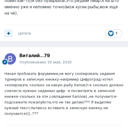
ловил как-то)и без пузырьков.Это редкий омар.А на што
именно уже и непомню точно(мож куски рыбы,мож ещё
на чё).
Цитата
1
Виталий...79
Опубликовано
20 мая, 2020
Начал пробовать форумники,не могу скопировать задания
турниров в записную книжку-например Цифроград-хотел
скопировать сколько за какую рыбу балов(т.е сколько должно
совпасть нужных заданных цифр и посмотреть в записной
книжке-сколько за эти совпадения баллов) ,не получается-
подскажите пожалуйста,что не так делаю??? Я выделяю
нужный текст,пытаюсь вставить в записную книжку-не
получается(((...???