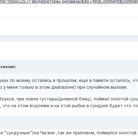
ndex.php?/topic/2571-модераторы-онлайна/&do=findComment&commen
сказал:
ках по моему остались в прошлом, ещё в памяти осталось, что
 но у меня только в этом диапазоне) при случайном вылове.
Воуксе, при ловле густеры(дневной блиц), поймал золотой сунд
 что на этом водоеме и на этой рыбке в сундуке будет что т
а "сундучные")на Чагане ,так же приловом, поймался золотой 