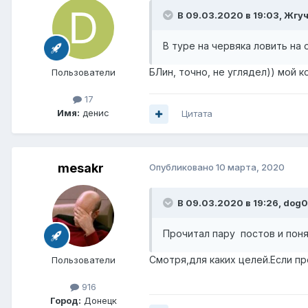
В 09.03.2020 в 19:03,
Жгуч
В туре на червяка ловить на
БЛин, точно, не углядел)) мой к
Пользователи
17
Имя:
денис
Цитата
mesakr
Опубликовано
10 марта, 2020
В 09.03.2020 в 19:26,
dog0
Прочитал пару постов и поня
Смотря,для каких целей.Если пр
Пользователи
916
Город:
Донецк