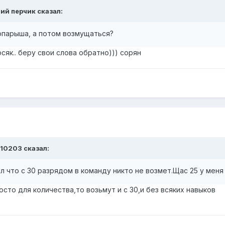
ий перчик
сказал:
 опарыша, а потом возмущаться?
осяк.. беру свои слова обратно))) сорян
10203
сказал:
л что с 30 разрядом в команду никто не возмет.Щас 25 у меня
осто для количества,то возьмут и с 30,и без всяких навыков