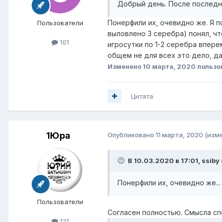
Добрый день. После последне
Понерфили их, очевидно же. Я по
Пользователи
выловлено 3 серебра) понял, чт
101
игросутки по 1-2 серебра впере
общем не для всех это дело, да
Изменено
10 марта, 2020
пользо
Цитата
1Юра
Опубликовано
11 марта, 2020
(изм
В 10.03.2020 в 17:01,
ssiby
Понерфили их, очевидно же...
Пользователи
Согласен полностью. Смысла спе
121