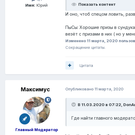
Показать контент
Имя:
Юрий
И оно, чтоб спецом ловить, разв
ПыСы: Хорошие призы в сундуках
везёт с призами в них ( но у ме
Изменено
11 марта, 2020
пользо
Сокращение цитаты.
Цитата
Максимус
Опубликовано
11 марта, 2020
В 11.03.2020 в 07:22,
DonA
Где найти главного модерато
Главный Модератор