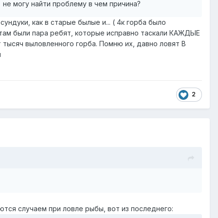
 не могу найти проблему в чем причина?
ундуки, как в старые былые и... ( 4к горба было
, там были пара ребят, которые исправно таскали КАЖДЫЕ
т тысяч выловленного горба. Помню их, давно ловят В
я
2
ются случаем при ловле рыбы, вот из последнего: