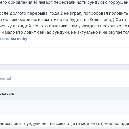
го обновления 14 января перестали идти сундуки с горбушей
сле долгого перерыва, года 2 не играл, попробовал половить с
о больше моей ноги там точно не будет, на Колпаково)) Хотя
мешку с голдой. Но, это фанатики, там у каждого несколько со
 и мало кто ловит сейчас сундуки, не актуально и не окупаетс
вателем ssiby
енено)
сказал:
цом ловит сундуки нет ни какого ( это моё имхо), мне попада