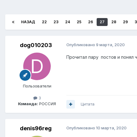
НАЗАД
22
23
24
25
26
27
28
29
3
dog010203
Опубликовано
9 марта, 2020
Прочитал пару постов и понял ч
Пользователи
3
Команда:
РОССИЯ
Цитата
denis96reg
Опубликовано
10 марта, 2020