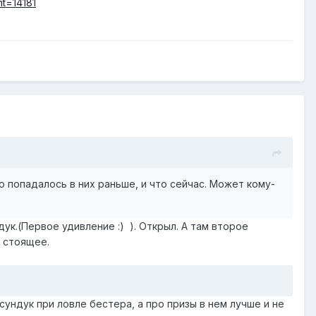
t=14181
 попадалось в них раньше, и что сейчас. Может кому-
ук.(Первое удивление :) ). Открыл. А там второе
о стоящее.
сундук при ловле бестера, а про призы в нем лучше и не