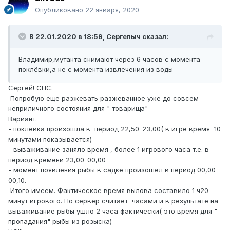
Опубликовано
22 января, 2020
В 22.01.2020 в 18:59,
Сергелыч
сказал:
Владимир,мутанта снимают через 6 часов с момента
поклёвки,а не с момента извлечения из воды
Сергей! СПС.
Попробую еще разжевать разжеванное уже до совсем
неприличного состояния для " товарища"
Вариант.
- поклевка произошла в период 22,50-23,00( в игре время 10
минутами показывается)
- вываживание заняло время , более 1 игрового часа т.е. в
период времени 23,00-00,00
- момент появления рыбы в садке произошел в период 00,00-
00,10.
Итого имеем. Фактическое время вылова составило 1 ч20
минут игрового. Но сервер считает часами и в результате на
вываживание рыбы ушло 2 часа фактически( это время для "
пропадания" рыбы из розыска)