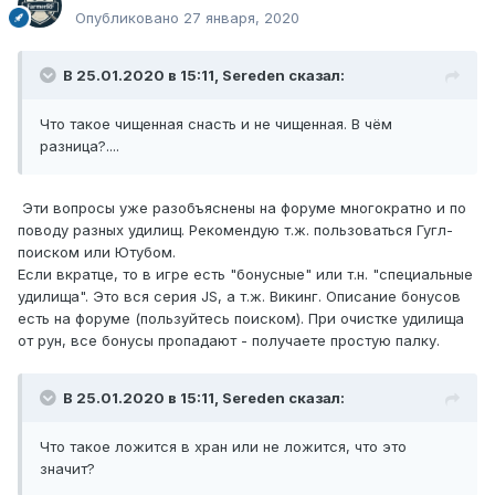
Опубликовано
27 января, 2020
В 25.01.2020 в 15:11,
Sereden
сказал:
Что такое чищенная снасть и не чищенная. В чём
разница?....
Эти вопросы уже разобъяснены на форуме многократно и по
поводу разных удилищ. Рекомендую т.ж. пользоваться Гугл-
поиском или Ютубом.
Если вкратце, то в игре есть "бонусные" или т.н. "специальные
удилища". Это вся серия JS, а т.ж. Викинг. Описание бонусов
есть на форуме (пользуйтесь поиском). При очистке удилища
от рун, все бонусы пропадают - получаете простую палку.
В 25.01.2020 в 15:11,
Sereden
сказал:
Что такое ложится в хран или не ложится, что это
значит?