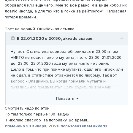
оборвался или еще чего...Мне то все равно. Я в виде хобби их
ловлю иногда, а для тех кто в гонке за рейтингом? Напрасная
потеря времени...
Пост не верный. Ошибочная ссылка.
В 22.01.2020 в 20:50,
akvads
сказал:
Ну вот. Статистика сервера обновилась в 23,00 и там
НИКТО не ловил такого мутанта, т.е. с 23,00 21,01,2020
до 23,00 22.01.2020 года мутанта никто не ловил.
Дело в том, что при поимке мутанта, сдал его игрок или
не сдал, в статистике отражается по любому. Так вот
вопрос:- Владимир. Вы когда поймали мутанта и
пытались его предъявить? Если судить по времени
написания поста , то сегодня, но. В статистике сервера
Показать
нет данных о вылове. Значит такую рыбу или не
разыскивали или поймана она была еще вчера( жалею ,
Смотреть надо по
этой
что не глянул вчерашнюю статистику_). В общем можете
Но там только первые 100 видны.
сами убедиться. Данные
здесь
Николаю спасибо за поправку. Во время....
Изменено
23 января, 2020
пользователем akvads