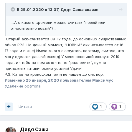
В 25.01.2020 в 13:37,
Дядя Саша
сказал:
....А с какого времени можно считать "новый или
относительно новый"?...
Старый акк-считается 09-12 года, до основных существенных
обнов РР3. На данный момент, "НОВЫЙ" акк называется от 16-
17 года и выше) Имею много аккаунтов, поэтому, считаю, что
могу сделать данный вывод) У меня основной аккаунт 2010
года, и чтобы на нем хоть что-то "разловить", нужно
приложить титанические усилия) Удачи!
P.S. Китов на кроноцком так и не нашел до сих пор.
Изменено
25 января, 2020
пользователем Максимус
Удаление оффтопа.
Цитата
1
1
Дядя Саша