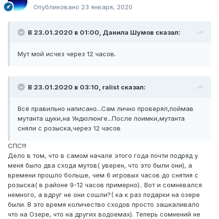
Опубликовано
23 января, 2020
В 23.01.2020 в 01:00,
Данила Шумов
сказал:
Мут мой исчез через 12 часов.
В 23.01.2020 в 03:10,
ralist
сказал:
Всё правильно написано...Сам лично проверял,поймав
мутанта щуки,на Ундюлюнге...После поимки,мутанта
сняли с розыска,через 12 часов
СПС!!!
Дело в том, что в самом начале этого года почти подряд у
меня было два схода мутов( уверен, что это были они), а
времени прошло больше, чем 6 игровых часов до снятия с
розыска( в районе 9-12 часов примерно).. Вот и сомневался
немного, а вдруг не они сошли?( ка к раз подарки на озере
были. В это время количество сходов просто зашкаливало
что на Озере, что на других водоемах). Теперь сомнений не