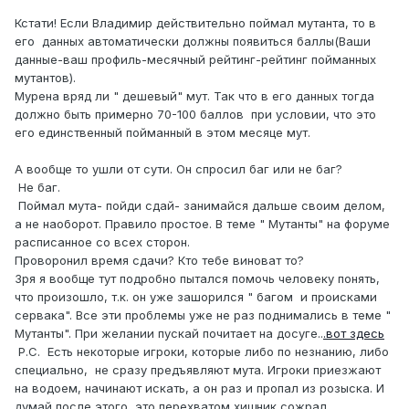
Кстати! Если Владимир действительно поймал мутанта, то в
его данных автоматически должны появиться баллы(Ваши
данные-ваш профиль-месячный рейтинг-рейтинг пойманных
мутантов).
Мурена вряд ли " дешевый" мут. Так что в его данных тогда
должно быть примерно 70-100 баллов при условии, что это
его единственный пойманный в этом месяце мут.
А вообще то ушли от сути. Он спросил баг или не баг?
Не баг.
Поймал мута- пойди сдай- занимайся дальше своим делом,
а не наоборот. Правило простое. В теме " Мутанты" на форуме
расписанное со всех сторон.
Проворонил время сдачи? Кто тебе виноват то?
Зря я вообще тут подробно пытался помочь человеку понять,
что произошло, т.к. он уже зашорился " багом и происками
сервака". Все эти проблемы уже не раз поднимались в теме "
Мутанты". При желании пускай почитает на досуге..
.вот здесь
Р.С. Есть некоторые игроки, которые либо по незнанию, либо
специально, не сразу предъявляют мута. Игроки приезжают
на водоем, начинают искать, а он раз и пропал из розыска. И
думай после этого, это перехватом хищник сожрал,