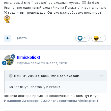
осталось. И мне "повезло" со сходами мутов... :)))) За 9 лет
был только один явный сход ( Чир на Пенжине) и вот в начале
10 года игры подряд два. Однако разнообразие появилось
Цитата
1
1
himickplick1
Опубликовано
23 января, 2020
В 23.01.2020 в 14:59,
mr. Bean
сказал:
Как воткнуть аватарку в игре?!!
Вставка аватара временно невозможна. Читаем
тут
и
тут
.
Изменено
23 января, 2020
пользователем himickplick1