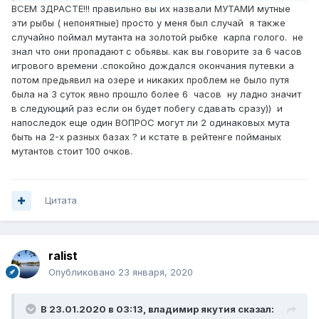
часов. Может быть и сдается он через 6, я не знаю.
ВСЕМ ЗДРАСТЕ!!! правильно вы их назвали МУТАМИ мутные
Когда попадается мне такая редкость, делаю скрин,
эти рыбы ( непонятные) просто у меня был случай я также
запись в блокнот и несусь сломя голову его побыстрее
случайно поймал мутанта на золотой рыбке карпа голого. не
сдавать))))
знал что они пропадают с обьявы. как вы говорите за 6 часов
100 очков в рейтинг записано, в редких уловах дощечки
игрового времени .спокойно дождался окончания путевки а
нет, а значить и в статистику игры рыба попасть не
потом предьявил на озере и никаких проблем не было путя
могла, а попадает тогда, когда на-жи-ма-ешь кнопочку
была на 3 суток явно прошло более 6 часов ну ладно значит
"Предъявить рыбу".
в следующий раз если он будет побегу сдавать сразу)) и
Если есть рейтинговые очки у человека за этого мута, то
напоследок еще один ВОПРОС могут ли 2 одинаковых мута
он его поймал, факт. А как профукал, пусть вспоминает
быть на 2-х разных базах ? и кстате в рейтенге пойманых
сам.
мутантов стоит 100 очков.
Цитата
ralist
Опубликовано
23 января, 2020
В 23.01.2020 в 03:13,
владимир якутия
сказал: