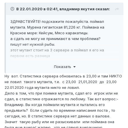
В 22.01.2020 в 02:41,
владимир якутия
сказал:
ЗДРАВСТВУЙТЕ! подскажите пожалуйста. поймал
мутанта. Мурена гигантская 81,226 кг. Поймана на
Красное море: Кейсум, Мясо каракатицы.
а сдать не могу не принимают в чем проблема?
пишут нет нужной рыбы.
этот мутант стоит на 3 сервере а поймал я его на
первом есть разница
зарание спс.
Показать
Ну вот. Статистика сервера обновилась в 23,00 и там НИКТО
не ловил такого мутанта, т.е. с 23,00 21,01,2020 до 23,00
22.01.2020 года мутанта никто не ловил.
Дело в том, что при поимке мутанта, сдал его игрок или не
сдал, в статистике отражается по любому. Так вот вопрос:-
Владимир. Вы когда поймали мутанта и пытались его
предъявить? Если судить по времени написания поста , то
сегодня, но. В статистике сервера нет данных о вылове.
Значит такую рыбу или не разыскивали или поймана она
была еще вчера( жалею , что не глянул вчерашнюю