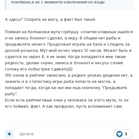
поклёвки,а не с момента извлечения из воды
А здесь? Спорить не могу, а факт был такой.
Поймал на Колпакова мута горбушу. сочитая клавиши ошибся
и не запись блокнот сделал, а икру. В общем нет рыбы и
предъявлять нечего. Продолжал играть на базе и следить за
доской розыска. Мут мой исчез через 12 часов. Может быть и
сдается он через 6, я не знаю. Когда попадается мне такая
редкость, делаю скрин, запись в блокнот и несусь сломя
голову его побыстрее сдавать))))
100 очков в рейтинг записано, в редких уловах дощечки нет, а
значить и в статистику игры рыба попасть не могла, а
попадает тогда, когда на-жи-ма-ешь кнопочку "Предъявить
рыбу".
Если есть рейтинговые очки у человека за этого мута, то он
его поймал, факт. А как профукал, пусть вспоминает сам.
Цитата
3