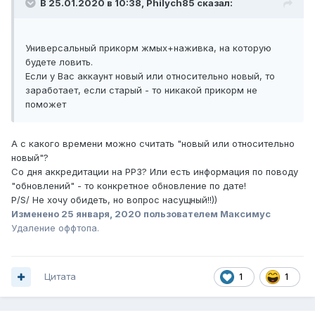
В 25.01.2020 в 10:38,
Philych85
сказал:
Универсальный прикорм жмых+наживка, на которую
будете ловить.
Если у Вас аккаунт новый или относительно новый, то
заработает, если старый - то никакой прикорм не
поможет
А с какого времени можно считать "новый или относительно
новый"?
Со дня аккредитации на РР3? Или есть информация по поводу
"обновлений" - то конкретное обновление по дате!
P/S/ Не хочу обидеть, но вопрос насущный!!))
Изменено
25 января, 2020
пользователем Максимус
Удаление оффтопа.
Цитата
1
1