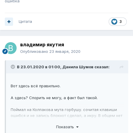
ошибка
Цитата
3
владимир якутия
Опубликовано
23 января, 2020
В 23.01.2020 в 01:00,
Данила Шумов
сказал:
Вот здесь всё правильно.
А здесь? Спорить не могу, а факт был такой.
Поймал на Колпакова мута горбушу. сочитая клавиши
ошибся и не запись блокнот сделал, а икру. В общем нет
рыбы и предъявлять нечего. Продолжал играть на базе и
Показать
следить за доской розыска. Мут мой исчез через 12