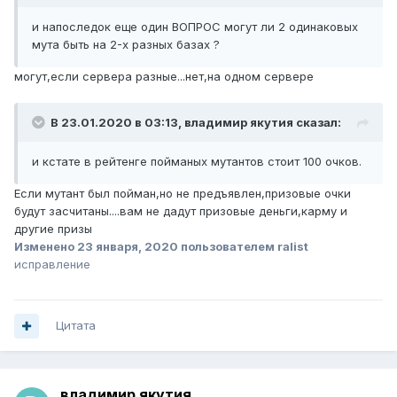
и напоследок еще один ВОПРОС могут ли 2 одинаковых
мута быть на 2-х разных базах ?
могут,если сервера разные...нет,на одном сервере
В 23.01.2020 в 03:13,
владимир якутия
сказал:
и кстате в рейтенге пойманых мутантов стоит 100 очков.
Если мутант был пойман,но не предъявлен,призовые очки
будут засчитаны....вам не дадут призовые деньги,карму и
другие призы
Изменено
23 января, 2020
пользователем ralist
исправление
Цитата
владимир якутия