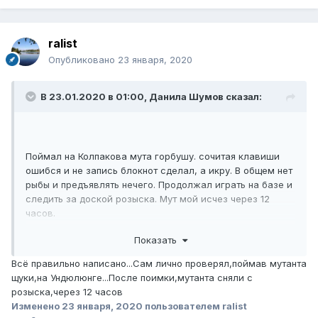
ralist
Опубликовано
23 января, 2020
В 23.01.2020 в 01:00,
Данила Шумов
сказал:
Поймал на Колпакова мута горбушу. сочитая клавиши
ошибся и не запись блокнот сделал, а икру. В общем нет
рыбы и предъявлять нечего. Продолжал играть на базе и
следить за доской розыска. Мут мой исчез через 12
часов.
Показать
Всё правильно написано...Сам лично проверял,поймав мутанта
щуки,на Ундюлюнге...После поимки,мутанта сняли с
розыска,через 12 часов
Изменено
23 января, 2020
пользователем ralist