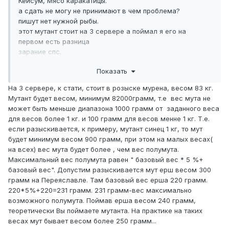
Кейсум, Мясо каракатицы.
а сдать не могу не принимают в чем проблема?
пишут нет нужной рыбы.
этот мутант стоит на 3 сервере а поймал я его на
первом есть разница
зарание спс.
Показать
На 3 сервере, к стати, стоит в розыске мурена, весом 83 кг.
Мутант будет весом, минимум 82000грамм, т.е вес мута не
может быть меньше диапазона 1000 грамм от заданного веса
для весов более 1 кг. и 100 грамм для весов менне 1 кг. Т.е.
если разыскивается, к примеру, мутант синец 1 кг, то мут
будет минимум весом 900 грамм, при этом на малых весах(
на всех) вес мута будет более , чем вес полумута.
Максимальный вес полумута равен " базовый вес * 5 %+
базовый вес". Допустим разыскивается мут ерш весом 300
грамм на Переяславле. Там базовый вес ерша 220 грамм.
220*5%+220=231 грамм. 231 грамм-вес максимально
возможного полумута. Поймав ерша весом 240 грамм,
теоретически Вы поймаете мутанта. На практике на таких
весах мут бывает весом более 250 грамм...