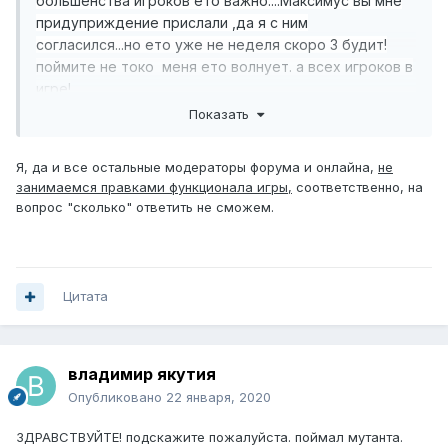
большенства игроков ето важно....Максимус вы мне
придуприждение прислали ,да я с ним
согласился...но ето уже не неделя скоро 3 будит!
поймите не токо меня ето волнует. а всех игроков в
игре!
Если ждать хотя бы ответте сколько?Все мы люди у
Показать
всех Красная кровь!
Я, да и все остальные модераторы форума и онлайна,
не
занимаемся правками функционала игры,
соответственно, на
вопрос "сколько" ответить не сможем.
Цитата
владимир якутия
Опубликовано
22 января, 2020
ЗДРАВСТВУЙТЕ! подскажите пожалуйста. поймал мутанта.