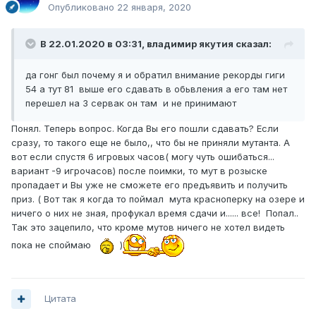
Опубликовано
22 января, 2020
В 22.01.2020 в 03:31,
владимир якутия
сказал:
да гонг был почему я и обратил внимание рекорды гиги
54 а тут 81 выше его сдавать в обьвления а его там нет
перешел на 3 сервак он там и не принимают
Понял. Теперь вопрос. Когда Вы его пошли сдавать? Если
сразу, то такого еще не было,, что бы не приняли мутанта. А
вот если спустя 6 игровых часов( могу чуть ошибаться...
вариант -9 игрочасов) после поимки, то мут в розыске
пропадает и Вы уже не сможете его предъявить и получить
приз. ( Вот так я когда то поймал мута красноперку на озере и
ничего о них не зная, профукал время сдачи и...... все! Попал..
Так это зацепило, что кроме мутов ничего не хотел видеть
пока не споймаю
)
Цитата