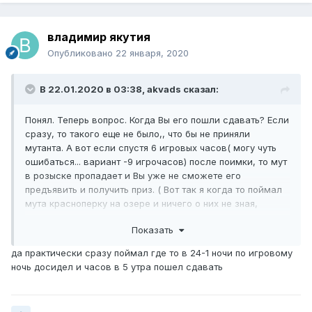
владимир якутия
Опубликовано
22 января, 2020
В 22.01.2020 в 03:38,
akvads
сказал:
Понял. Теперь вопрос. Когда Вы его пошли сдавать? Если
сразу, то такого еще не было,, что бы не приняли
мутанта. А вот если спустя 6 игровых часов( могу чуть
ошибаться... вариант -9 игрочасов) после поимки, то мут
в розыске пропадает и Вы уже не сможете его
предъявить и получить приз. ( Вот так я когда то поймал
мута красноперку на озере и ничего о них не зная,
профукал время сдачи и...... все! Попал.. Так это
Показать
зацепило, что кроме мутов ничего не хотел видеть пока
не споймаю
)
да практически сразу поймал где то в 24-1 ночи по игровому
ночь досидел и часов в 5 утра пошел сдавать