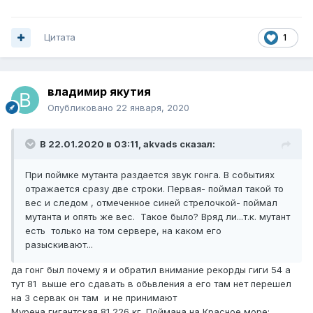
Цитата
1
владимир якутия
Опубликовано
22 января, 2020
В 22.01.2020 в 03:11,
akvads
сказал:
При поймке мутанта раздается звук гонга. В событиях
отражается сразу две строки. Первая- поймал такой то
вес и следом , отмеченное синей стрелочкой- поймал
мутанта и опять же вес. Такое было? Вряд ли...т.к. мутант
есть только на том сервере, на каком его
разыскивают...
да гонг был почему я и обратил внимание рекорды гиги 54 а
тут 81 выше его сдавать в обьвления а его там нет перешел
на 3 сервак он там и не принимают
Мурена гигантская 81,226 кг. Поймана на Красное море: