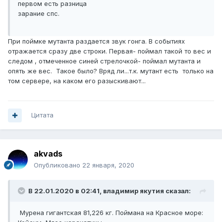
первом есть разница
зарание спс.
При поймке мутанта раздается звук гонга. В событиях
отражается сразу две строки. Первая- поймал такой то вес и
следом , отмеченное синей стрелочкой- поймал мутанта и
опять же вес. Такое было? Вряд ли...т.к. мутант есть только на
том сервере, на каком его разыскивают...
Цитата
akvads
Опубликовано
22 января, 2020
В 22.01.2020 в 02:41,
владимир якутия
сказал:
Мурена гигантская 81,226 кг. Поймана на Красное море: