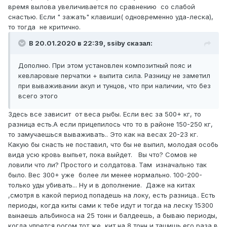
время вылова увеличивается по сравнению со слабой
снастью. Если " зажать" клавиши( одновременно уда-леска),
то тогда не критично.
В 20.01.2020 в 22:39,
ssiby
сказал:
Дополню. При этом установлен композитный пояс и
кевларовые перчатки + выпита сила. Разницу не заметил
при вываживании акул и тунцов, что при наличии, что без
всего этого
Здесь все зависит от веса рыбы. Если вес за 500+ кг, то
разница есть.А если прицепилось что то в районе 150-250 кг,
то замучаешься вываживать.. Это как на весах 20-23 кг.
Какую бы снасть не поставил, что бы не выпил, молодая особь
вида усю кровь выпьет, пока выйдет. Вы что? Сомов не
ловили что ли? Простого и солдатова. Там изначально так
было. Вес 300+ уже более ли менее нормально. 100-200-
только уды убивать... Ну и в дополнение. Даже на китах
,смотря в какой период попадешь на локу, есть разница.. Есть
периоды, когда киты сами к тебе идут и тогда на леску 15300
вынаешь альбиноса на 25 тонн и балдеешь, а бываю периоды,
когда упрется рогом тот же кит на 8 тонн и тащишь его раза в