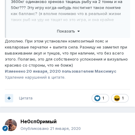
3600кг одинаково хреново тащишь рыбу на 2 тонны и на
50кг??? Эту игру когда-нибудь постигнет такое понятие
как балланс? (я вполне понимаю что в реальной жизни
таких рыб на уду не тащат но это игра, и она крайне
дисбаллансна). Кто-нибудь еще тут остался кто следит
Показать
за игрой и модернизирует ее?. Купил называется
отличную удочку...Такие моменты просто отнимают
Дополню. При этом установлен композитный пояс и
желание играть, а таскать рыбу в 500кг по полчаса
кевларовые перчатки + выпита сила. Разницу не заметил при
реального времени...ну ее ... Знающих ответ просьба
вываживании акул и тунцов, что при наличии, что без всего
отписаться. Варианты о том что есть другие игры - в
этого. Полагаю, это для собственого успокоения и визуально
лес....
красиво со стороны, что не бомж)
Изменено
20 января, 2020
пользователем Максимус
Удаление нарушений в цитате.
Цитата
1
1
Не0сп0римый
Опубликовано
21 января, 2020