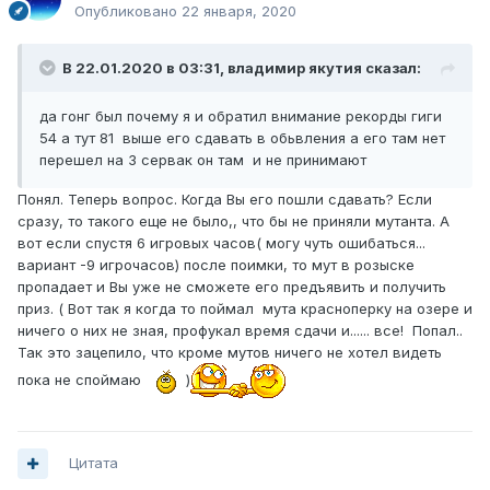
Опубликовано
22 января, 2020
В 22.01.2020 в 03:31,
владимир якутия
сказал:
да гонг был почему я и обратил внимание рекорды гиги
54 а тут 81 выше его сдавать в обьвления а его там нет
перешел на 3 сервак он там и не принимают
Понял. Теперь вопрос. Когда Вы его пошли сдавать? Если
сразу, то такого еще не было,, что бы не приняли мутанта. А
вот если спустя 6 игровых часов( могу чуть ошибаться...
вариант -9 игрочасов) после поимки, то мут в розыске
пропадает и Вы уже не сможете его предъявить и получить
приз. ( Вот так я когда то поймал мута красноперку на озере и
ничего о них не зная, профукал время сдачи и...... все! Попал..
Так это зацепило, что кроме мутов ничего не хотел видеть
пока не споймаю
)
Цитата