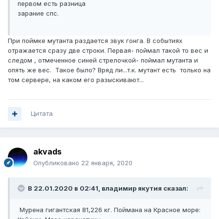
первом есть разница
зарание спс.
При поймке мутанта раздается звук гонга. В событиях
отражается сразу две строки. Первая- поймал такой то вес и
следом , отмеченное синей стрелочкой- поймал мутанта и
опять же вес. Такое было? Вряд ли...т.к. мутант есть только на
том сервере, на каком его разыскивают...
Цитата
akvads
Опубликовано
22 января, 2020
В 22.01.2020 в 02:41,
владимир якутия
сказал:
Мурена гигантская 81,226 кг. Поймана на Красное море: