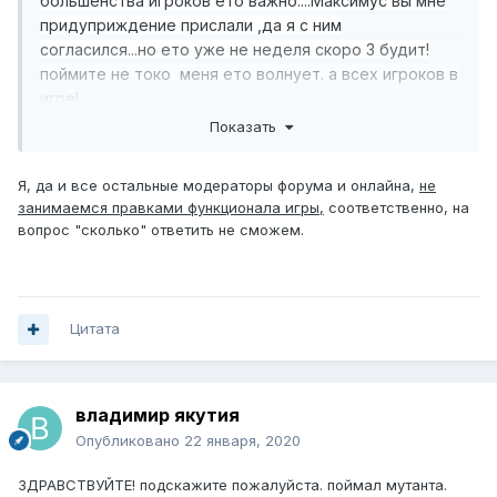
большенства игроков ето важно....Максимус вы мне
придуприждение прислали ,да я с ним
согласился...но ето уже не неделя скоро 3 будит!
поймите не токо меня ето волнует. а всех игроков в
игре!
Если ждать хотя бы ответте сколько?Все мы люди у
Показать
всех Красная кровь!
Я, да и все остальные модераторы форума и онлайна,
не
занимаемся правками функционала игры,
соответственно, на
вопрос "сколько" ответить не сможем.
Цитата
владимир якутия
Опубликовано
22 января, 2020
ЗДРАВСТВУЙТЕ! подскажите пожалуйста. поймал мутанта.