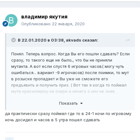
владимир якутия
Опубликовано
22 января, 2020
В 22.01.2020 в 03:38,
akvads
сказал:
Понял. Теперь вопрос. Когда Вы его пошли сдавать? Если
сразу, то такого еще не было,, что бы не приняли
мутанта. А вот если спустя 6 игровых часов( могу чуть
ошибаться... вариант -9 игрочасов) после поимки, то мут
в розыске пропадает и Вы уже не сможете его
предъявить и получить приз. ( Вот так я когда то поймал
мута красноперку на озере и ничего о них не зная,
профукал время сдачи и...... все! Попал.. Так это
Показать
зацепило, что кроме мутов ничего не хотел видеть пока
не споймаю
)
да практически сразу поймал где то в 24-1 ночи по игровому
ночь досидел и часов в 5 утра пошел сдавать