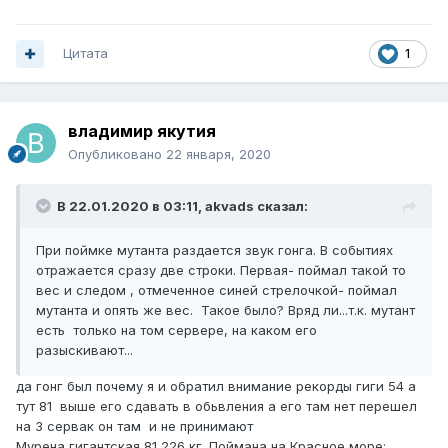
Цитата
1
владимир якутия
Опубликовано
22 января, 2020
В 22.01.2020 в 03:11,
akvads
сказал:
При поймке мутанта раздается звук гонга. В событиях
отражается сразу две строки. Первая- поймал такой то
вес и следом , отмеченное синей стрелочкой- поймал
мутанта и опять же вес. Такое было? Вряд ли...т.к. мутант
есть только на том сервере, на каком его
разыскивают...
да гонг был почему я и обратил внимание рекорды гиги 54 а
тут 81 выше его сдавать в обьвления а его там нет перешел
на 3 сервак он там и не принимают
Мурена гигантская 81,226 кг. Поймана на Красное море: