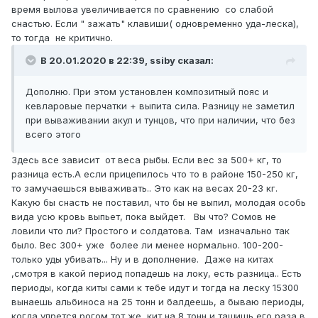
время вылова увеличивается по сравнению со слабой
снастью. Если " зажать" клавиши( одновременно уда-леска),
то тогда не критично.
В 20.01.2020 в 22:39,
ssiby
сказал:
Дополню. При этом установлен композитный пояс и
кевларовые перчатки + выпита сила. Разницу не заметил
при вываживании акул и тунцов, что при наличии, что без
всего этого
Здесь все зависит от веса рыбы. Если вес за 500+ кг, то
разница есть.А если прицепилось что то в районе 150-250 кг,
то замучаешься вываживать.. Это как на весах 20-23 кг.
Какую бы снасть не поставил, что бы не выпил, молодая особь
вида усю кровь выпьет, пока выйдет. Вы что? Сомов не
ловили что ли? Простого и солдатова. Там изначально так
было. Вес 300+ уже более ли менее нормально. 100-200-
только уды убивать... Ну и в дополнение. Даже на китах
,смотря в какой период попадешь на локу, есть разница.. Есть
периоды, когда киты сами к тебе идут и тогда на леску 15300
вынаешь альбиноса на 25 тонн и балдеешь, а бываю периоды,
когда упрется рогом тот же кит на 8 тонн и тащишь его раза в