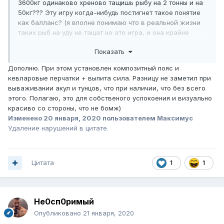
3600кг одинаково хреново тащишь рыбу на 2 тонны и на
50кг??? Эту игру когда-нибудь постигнет такое понятие
как балланс? (я вполне понимаю что в реальной жизни
таких рыб на уду не тащат но это игра, и она крайне
дисбаллансна). Кто-нибудь еще тут остался кто следит
Показать
за игрой и модернизирует ее?. Купил называется
отличную удочку...Такие моменты просто отнимают
Дополню. При этом установлен композитный пояс и
желание играть, а таскать рыбу в 500кг по полчаса
кевларовые перчатки + выпита сила. Разницу не заметил при
реального времени...ну ее ... Знающих ответ просьба
вываживании акул и тунцов, что при наличии, что без всего
отписаться. Варианты о том что есть другие игры - в
этого. Полагаю, это для собственого успокоения и визуально
лес....
красиво со стороны, что не бомж)
Изменено
20 января, 2020
пользователем Максимус
Удаление нарушений в цитате.
Цитата
1
1
Не0сп0римый
Опубликовано
21 января, 2020