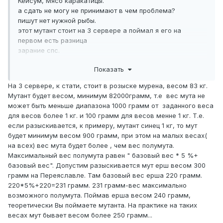
Кейсум, Мясо каракатицы.
а сдать не могу не принимают в чем проблема?
пишут нет нужной рыбы.
этот мутант стоит на 3 сервере а поймал я его на
первом есть разница
зарание спс.
Показать
На 3 сервере, к стати, стоит в розыске мурена, весом 83 кг.
Мутант будет весом, минимум 82000грамм, т.е вес мута не
может быть меньше диапазона 1000 грамм от заданного веса
для весов более 1 кг. и 100 грамм для весов менне 1 кг. Т.е.
если разыскивается, к примеру, мутант синец 1 кг, то мут
будет минимум весом 900 грамм, при этом на малых весах(
на всех) вес мута будет более , чем вес полумута.
Максимальный вес полумута равен " базовый вес * 5 %+
базовый вес". Допустим разыскивается мут ерш весом 300
грамм на Переяславле. Там базовый вес ерша 220 грамм.
220*5%+220=231 грамм. 231 грамм-вес максимально
возможного полумута. Поймав ерша весом 240 грамм,
теоретически Вы поймаете мутанта. На практике на таких
весах мут бывает весом более 250 грамм...