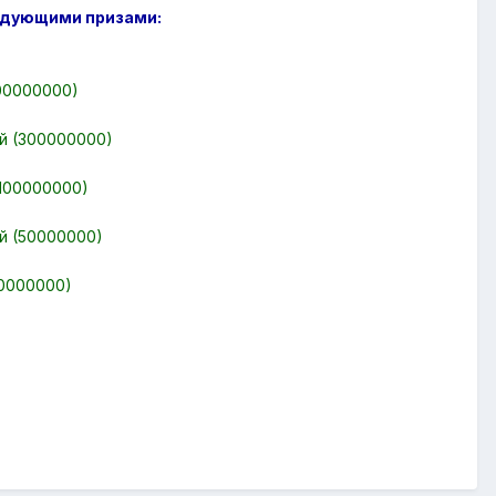
дующими призами:
500000000)
ей (300000000)
(100000000)
ей (50000000)
30000000)