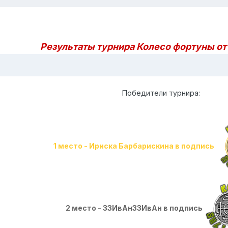
Результаты турнира Колесо фортуны от 
Победители турнира:
1 место - Ириска Барбарискина в подпись
2 место - 33ИвАн33ИвАн в подпись