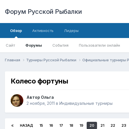
Форум Русской Рыбалки
Обзор
Активность
Лидеры
Сайт
Форумы
События
Пользователи онлайн
Главная
Турниры Русской Рыбалки
Официальные турниры 
Колесо фортуны
Автор
Ольга
2 ноября, 2011
в
Индивидуальные турниры
НАЗАД
15
16
17
18
19
20
21
22
23