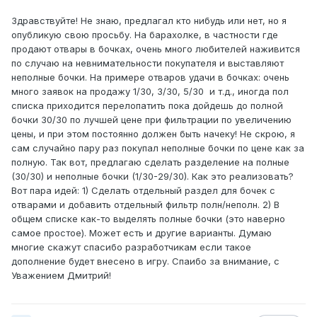
Здравствуйте! Не знаю, предлагал кто нибудь или нет, но я
опубликую свою просьбу. На барахолке, в частности где
продают отвары в бочках, очень много любителей наживится
по случаю на невнимательности покупателя и выставляют
неполные бочки. На примере отваров удачи в бочках: очень
много заявок на продажу 1/30, 3/30, 5/30 и т.д., иногда пол
списка приходится перелопатить пока дойдешь до полной
бочки 30/30 по лучшей цене при фильтрации по увеличению
цены, и при этом постоянно должен быть начеку! Не скрою, я
сам случайно пару раз покупал неполные бочки по цене как за
полную. Так вот, предлагаю сделать разделение на полные
(30/30) и неполные бочки (1/30-29/30). Как это реализовать?
Вот пара идей: 1) Сделать отдельный раздел для бочек с
отварами и добавить отдельный фильтр полн/неполн. 2) В
общем списке как-то выделять полные бочки (это наверно
самое простое). Может есть и другие варианты. Думаю
многие скажут спасибо разработчикам если такое
дополнение будет внесено в игру. Спаибо за внимание, с
Уважением Дмитрий!