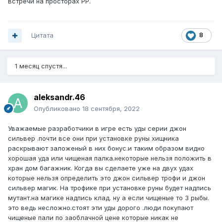
встречи на просторах РР.
Цитата
8
1 месяц спустя...
aleksandr.46
Опубликовано
18 сентября, 2022
Уважаемые разработчики в игре есть уды серии джон
сильвер .почти все они при установке руны хищника
раскрывают заложеный в них бонус.и таким образом видно
хорошая уда или чищеная палка.некоторые нельзя положить в
хран дом багажник. Когда вы сделаете уже на двух удах
которые нельзя определить это джон сильвер трофи и джон
сильвер магик. На трофике при установке руны будет надпись
мутант.на магике надпись клад. ну а если чищеные то 3 рыбы.
это ведь несложно.стоят эти уды дорого .люди покупают
чищеные пали по заоблачной цене которые никак не