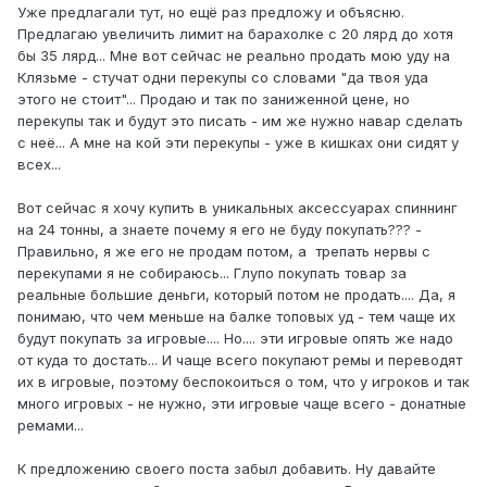
Уже предлагали тут, но ещё раз предложу и объясню.
Предлагаю увеличить лимит на барахолке с 20 лярд до хотя
бы 35 лярд... Мне вот сейчас не реально продать мою уду на
Клязьме - стучат одни перекупы со словами "да твоя уда
этого не стоит"... Продаю и так по заниженной цене, но
перекупы так и будут это писать - им же нужно навар сделать
с неё... А мне на кой эти перекупы - уже в кишках они сидят у
всех...
Вот сейчас я хочу купить в уникальных аксессуарах спиннинг
на 24 тонны, а знаете почему я его не буду покупать??? -
Правильно, я же его не продам потом, а трепать нервы с
перекупами я не собираюсь... Глупо покупать товар за
реальные большие деньги, который потом не продать.... Да, я
понимаю, что чем меньше на балке топовых уд - тем чаще их
будут покупать за игровые.... Но.... эти игровые опять же надо
от куда то достать... И чаще всего покупают ремы и переводят
их в игровые, поэтому беспокоиться о том, что у игроков и так
много игровых - не нужно, эти игровые чаще всего - донатные
ремами...
К предложению своего поста забыл добавить. Ну давайте