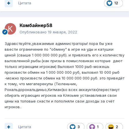
Цитата
12
Комбайнер58
Опубликовано
19 января, 2022
Здравствуйте,уважаемые администраторы! пора бы уже
ввести ограничение по "обмену" в игре на уды и катушки
ценой (свыше 1 000 000 000 руб). и привязать его к количеству
выловленной рыбы.(как призы в помысловиках которые дают
только играющим игрокам) Выловил 1000 рыб-можешь
произвести обмен на 1 000 000 000 руб, выловил 10 000 рыб
-можно произвести обмен на 10 000 000 000 руб. это приведёт
к тому, что мегаперекупы (Тюленьчик,
Рональдорональдиньо,Китман(во всех аккаунтах)перестанут
обирать играющих игроков на Клязьме устанавливая свои
цены на топовые снасти и пополняли свои доходы за счёт
игроков..
Цитата
3
1
2