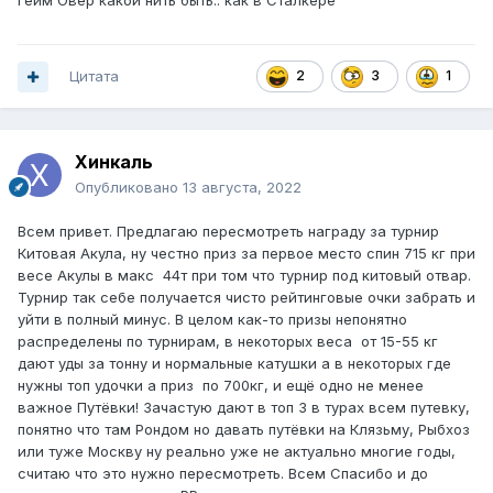
Гейм Овер какой нить быть.. как в Сталкере
Цитата
2
3
1
Хинкаль
Опубликовано
13 августа, 2022
Всем привет. Предлагаю пересмотреть награду за турнир
Китовая Акула, ну честно приз за первое место спин 715 кг при
весе Акулы в макс 44т при том что турнир под китовый отвар.
Турнир так себе получается чисто рейтинговые очки забрать и
уйти в полный минус. В целом как-то призы непонятно
распределены по турнирам, в некоторых веса от 15-55 кг
дают уды за тонну и нормальные катушки а в некоторых где
нужны топ удочки а приз по 700кг, и ещё одно не менее
важное Путёвки! Зачастую дают в топ 3 в турах всем путевку,
понятно что там Рондом но давать путёвки на Клязьму, Рыбхоз
или туже Москву ну реально уже не актуально многие годы,
считаю что это нужно пересмотреть. Всем Спасибо и до