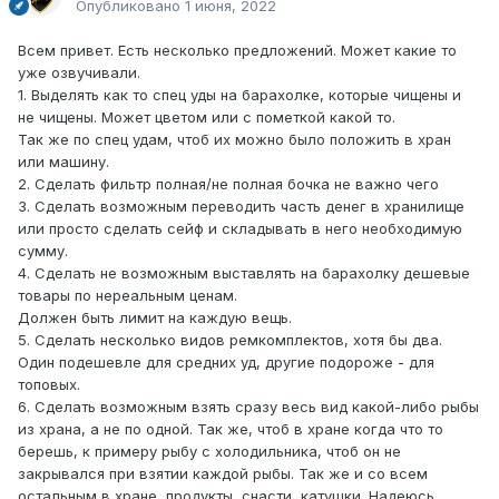
Опубликовано
1 июня, 2022
Всем привет. Есть несколько предложений. Может какие то
уже озвучивали.
1. Выделять как то спец уды на барахолке, которые чищены и
не чищены. Может цветом или с пометкой какой то.
Так же по спец удам, чтоб их можно было положить в хран
или машину.
2. Сделать фильтр полная/не полная бочка не важно чего
3. Сделать возможным переводить часть денег в хранилище
или просто сделать сейф и складывать в него необходимую
сумму.
4. Сделать не возможным выставлять на барахолку дешевые
товары по нереальным ценам.
Должен быть лимит на каждую вещь.
5. Сделать несколько видов ремкомплектов, хотя бы два.
Один подешевле для средних уд, другие подороже - для
топовых.
6. Сделать возможным взять сразу весь вид какой-либо рыбы
из храна, а не по одной. Так же, чтоб в хране когда что то
берешь, к примеру рыбу с холодильника, чтоб он не
закрывался при взятии каждой рыбы. Так же и со всем
остальным в хране, продукты, снасти, катушки. Надеюсь