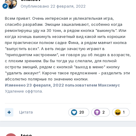
Опубликовано
22 февраля, 2022
Всем привет. Очень интересная и увлекательная игра,
спасибо разрабам. Эмоции зашкаливают, особенно когда
ремонтируеш уду на 30 тонн, а рядом кнопка "выкинуть". Или
когда хочешь выкинуть незачетный вид какой нить корюшки
при практически полном садке Фина, а рядом маячит кнопка
"выпустить всех". А веть люди зачастую играют в
"приподнятом настроении", не говоря уш об людях в возрасте,
с плохим зрением. Вы бы тогда уш слелали, для полной
остроты эмоций, рядом с кнопкой "выход в меню" кнопку
"удалить аккаунт". Кароче такое предложение - разделить эти
абсолютно полярные по значению кнопки.
Изменено
23 февраля, 2022
пользователем Максимус
Удаление оффтопа.
Цитата
20
2
1
toco