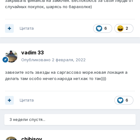
закрывать финансы на замочек. Беспокоюсь за свои лярды от
случайных покупок, шарясь по барахолке)
Цитата
6
2
vadim 33
Опубликовано
2 февраля, 2022
завезите хоть звезды на саргассово море.новая локация а
делать там особо нечего.народа нет.как то так))))
Цитата
6
3 недели спустя...
chibisov