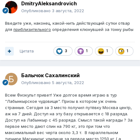
DmitryAleksandrovich
Опубликовано
3 августа, 2022
Введите уже, наконец, какой-нить действующий сутки отвар
для
приблизительного
определения клюнувшей за тонну рыбы
Цитата
3
1
1
1
Балычок Сахалинский
Опубликовано
5 августа, 2022
Всем Физкульт привет! Уже долгое время играю в тур
"Лабынкырское чудовище". Призы в котором уж очень
странные. Сегодня за 3 место получил путёвку Москва центр,
аж на 7 дней. Доступ на эту базу открывается с 18 разряда.
Доступ на Лабынкыр с 45 разряда. Смысл такой награды ? За
первое место дают спин на 790 кг, это при том что
максимальный вес черта около 3,3 т. В параллельном
турнире Маскинонг удилище за первое место 1250 кг ( а