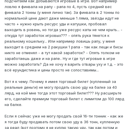
подсчитаем как добываются игровые в игре. Вот например
ловлю я финвала на рапу - рапа по 4, пусть средний вес
финвала 2 тонны (у меня лично так). За финвала в 2 тонны по
нормальной цене дают даже меньше 1 ляма, звёзды идут не
часто + нужно крыть ресурс уды и катушки, пробовал
выходить в ровень, но тогда уже ресурс каты не чем крыть... -
откуда тут заработок игровых??? - опять рука тянется к
реальному кошельку... Или например ловишь рапу, у меня
выходит в среднем на 2 ракушки 1 рапа - так как лещи и бисы
никто не отменял - а тут какой заработок? - Опять толком не
заработаешь даже и на рапе.. Ну и где тут игровые в игре
можно заработать? Да не хочу я варить отвары уху и т.д. - это
всё ерундистика и цены просто не сопоставимы...
Вот я к чему. Почему я имея торговый билет (купленный за
реальные деньги) не могу продать свою уду на балке за 40
лярд, на кой мне тогда этот торговый билет??? Ну расширьте
его, сделайте премиум торговый билет с лимитом до 100 лярд
на балке.
Если я сейчас уже не могу продать свой 16-ти тонник - как же
я тогда буду продавать потом свою уду в 36 тонн, купленную
за реал (вот поэтому я не куплю такую уду, так как потом и