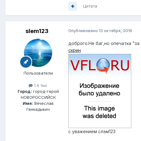
Цитата
slem123
Опубликовано
13 октября, 2016
доброго.Не баг,но опечатка "за
скрин
Пользователи
1.4 тыс
Город:
город-герой
НОВОРОССИЙСК
Имя:
Вячеслав
Геннадьвич
с уважением слэм123