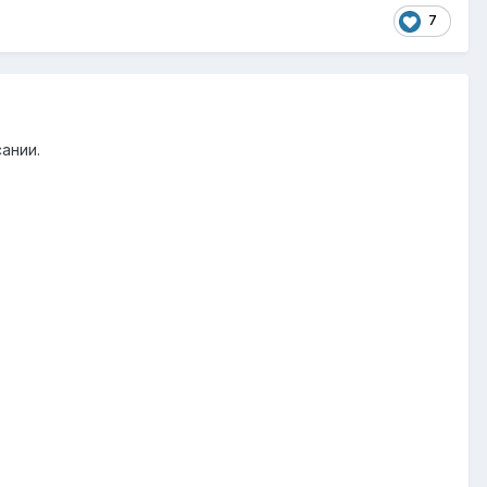
7
ании.