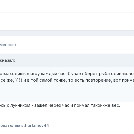
зменено)
 сказал:
ерезаходишь в игру каждый час, бывает берет рыба одинаково
е же, )))) и в той самой точке, то есть повторение, вот прим
сь с лунником - зашел через час и поймал такой-же вес.
ователем s.harlamov44