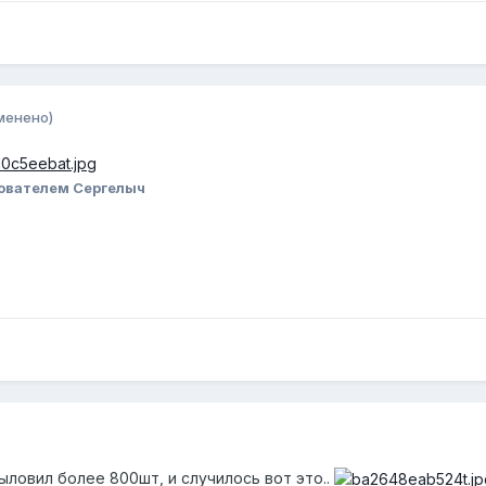
менено)
ователем Сергелыч
выловил более 800шт, и случилось вот это..