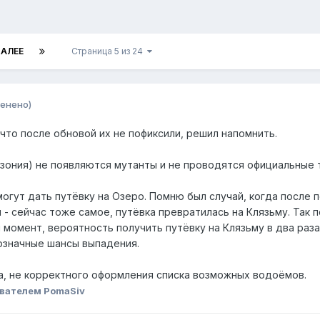
АЛЕЕ
Страница 5 из 24
енено)
, что после обновой их не пофиксили, решил напомнить.
мазония) не появляются мутанты и не проводятся официальные 
 могут дать путёвку на Озеро. Помню был случай, когда после 
 - сейчас тоже самое, путёвка превратилась на Клязьму. Так 
момент, вероятность получить путёвку на Клязьму в два раза 
означные шансы выпадения.
да, не корректного оформления списка возможных водоёмов.
вателем PomaSiv