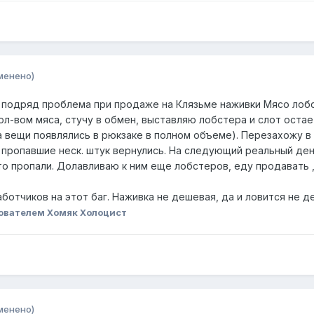
менено)
 подряд проблема при продаже на Клязьме наживки Мясо лобс
л-вом мяса, стучу в обмен, выставляю лобстера и слот остае
а вещи появлялись в рюкзаке в полном объеме). Перезахожу в 
пропавшие неск. штук вернулись. На следующий реальный ден
что пропали. Долавливаю к ним еще лобстеров, еду продавать 
отчиков на этот баг. Наживка не дешевая, да и ловится не де
ователем Хомяк Холоцист
менено)