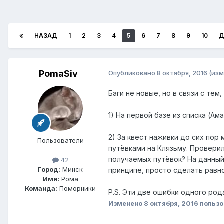
НАЗАД
1
2
3
4
5
6
7
8
9
10
Д
PomaSiv
Опубликовано
8 октября, 2016
(изм
Баги не новые, но в связи с тем
1) На первой базе из списка (А
2) За квест наживки до сих пор
Пользователи
путёвками на Клязьму. Проверил
получаемых путёвок? На данный 
42
Город:
Минск
принципе, просто сделать равн
Имя:
Рома
Команда:
Поморники
P.S. Эти две ошибки одного ро
Изменено
8 октября, 2016
пользо