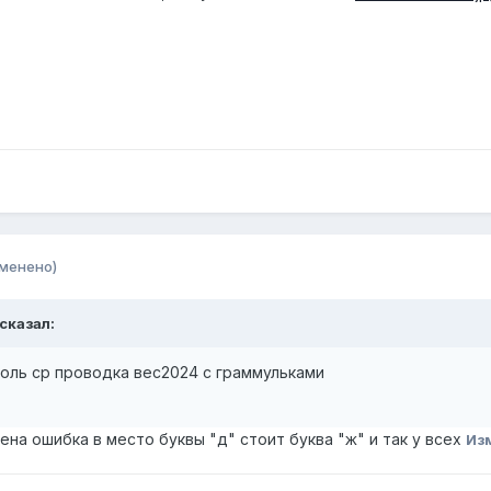
зменено)
 сказал:
боль ср проводка вес2024 с граммульками
ена ошибка в место буквы "д" стоит буква "ж" и так у всех
Из