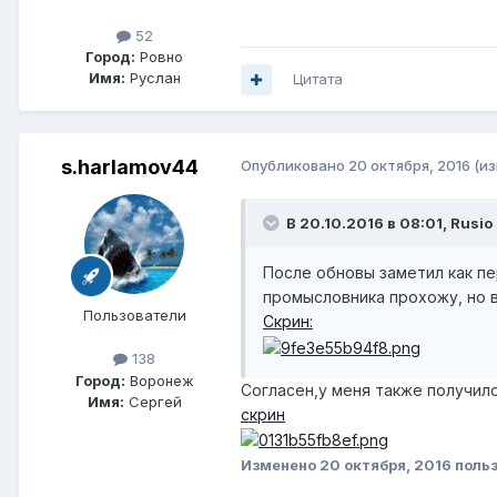
52
Город:
Ровно
Имя:
Руслан
Цитата
s.harlamov44
Опубликовано
20 октября, 2016
(и
В 20.10.2016 в 08:01, Rusio
После обновы заметил как п
промысловника прохожу, но вс
Пользователи
Скрин:
138
Город:
Воронеж
Согласен,у меня также получило
Имя:
Сергей
скрин
Изменено
20 октября, 2016
польз