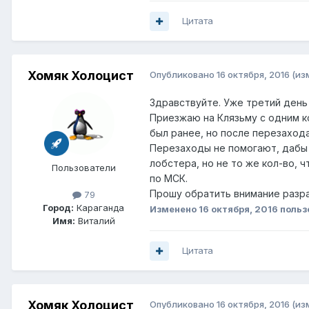
Цитата
Хомяк Холоцист
Опубликовано
16 октября, 2016
(из
Здравствуйте. Уже третий день
Приезжаю на Клязьму с одним ко
был ранее, но после перезаход
Перезаходы не помогают, дабы 
лобстера, но не то же кол-во, 
Пользователи
по МСК.
Прошу обратить внимание разраб
79
Город:
Караганда
Изменено
16 октября, 2016
польз
Имя:
Виталий
Цитата
Хомяк Холоцист
Опубликовано
16 октября, 2016
(из