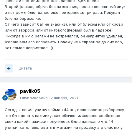
гребня и поставил фом блю, заброс 15,56 слева.
Второй флакон, обрыв без натяжения, просто непонятный звук
и нет фомы блю, далее еще повторялось три раза. Покупал
блю на барахолке.
От чего зависит баг не знаю(хз), или от блесны или от крови
или от заброса или от китового(первый был в падарке).
Никогда в РР с багами не встречался, оч.неприятно удивлен,
желаю вам его исправить. Почему не исправили до сих пор,
вот самое неприятное...((
Цитата
pavlik05
Опубликовано
12 января, 2021
Сегодня ловил улитку поймал 44 шт, использовал рыборезку
что бы сделать наживку, как обычно выскочило сообщение
скока какой наживки получилось было написано что 44
улитки, хотел выставить в магазин на продажу а в снастях у