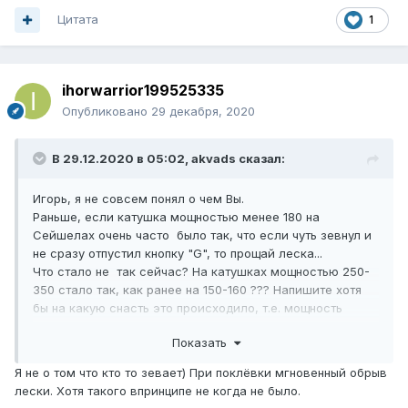
Цитата
1
ihorwarrior199525335
Опубликовано
29 декабря, 2020
В 29.12.2020 в 05:02,
akvads
сказал:
Игорь, я не совсем понял о чем Вы.
Раньше, если катушка мощностью менее 180 на
Сейшелах очень часто было так, что если чуть зевнул и
не сразу отпустил кнопку "G", то прощай леска...
Что стало не так сейчас? На катушках мощностью 250-
350 стало так, как ранее на 150-160 ??? Напишите хотя
бы на какую снасть это происходило, т.е. мощность
катушек... А иначе трудно понять до конца проблему...
Показать
С Наступающим!!!
Я не о том что кто то зевает) При поклёвки мгновенный обрыв
лески. Хотя такого впринципе не когда не было.