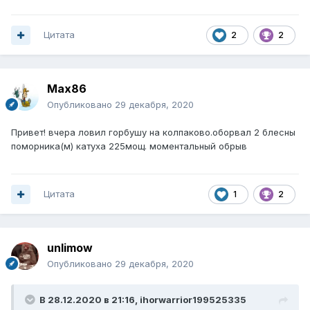
Цитата
2
2
Max86
Опубликовано
29 декабря, 2020
Привет! вчера ловил горбушу на колпаково.оборвал 2 блесны
поморника(м) катуха 225мощ. моментальный обрыв
Цитата
1
2
unlimow
Опубликовано
29 декабря, 2020
В 28.12.2020 в 21:16,
ihorwarrior199525335