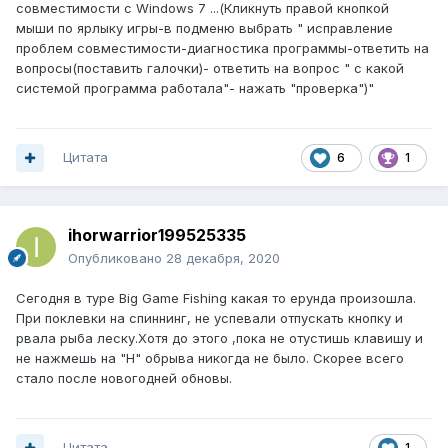
совместимости с Windows 7 ...(Кликнуть правой кнопкой
мыши по ярлыку игры-в подменю выбрать " исправление
проблем совместимости-диагностика программы-ответить на
вопросы(поставить галочки)- ответить на вопрос " с какой
системой программа работала"- нажать "проверка")"
Цитата
6
1
ihorwarrior199525335
Опубликовано
28 декабря, 2020
Сегодня в туре Big Game Fishing какая то ерунда произошла.
При поклевки на спиннинг, не успевали отпускать кнопку и
рвала рыба леску.Хотя до этого ,пока не отустишь клавишу и
не нажмешь на "H" обрыва никогда не было. Скорее всего
стало после новогодней обновы.
Цитата
1