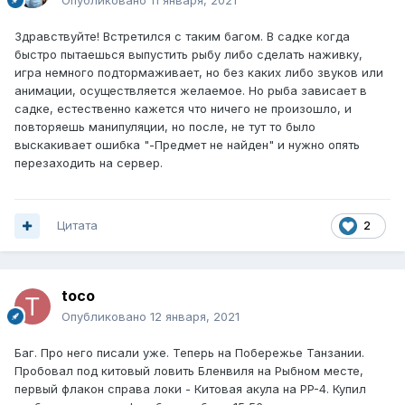
Опубликовано
11 января, 2021
Здравствуйте! Встретился с таким багом. В садке когда
быстро пытаешься выпустить рыбу либо сделать наживку,
игра немного подтормаживает, но без каких либо звуков или
анимации, осуществляется желаемое. Но рыба зависает в
садке, естественно кажется что ничего не произошло, и
повторяешь манипуляции, но после, не тут то было
выскакивает ошибка "-Предмет не найден" и нужно опять
перезаходить на сервер.
Цитата
2
toco
Опубликовано
12 января, 2021
Баг. Про него писали уже. Теперь на Побережье Танзании.
Пробовал под китовый ловить Бленвиля на Рыбном месте,
первый флакон справа локи - Китовая акула на PP-4. Купил