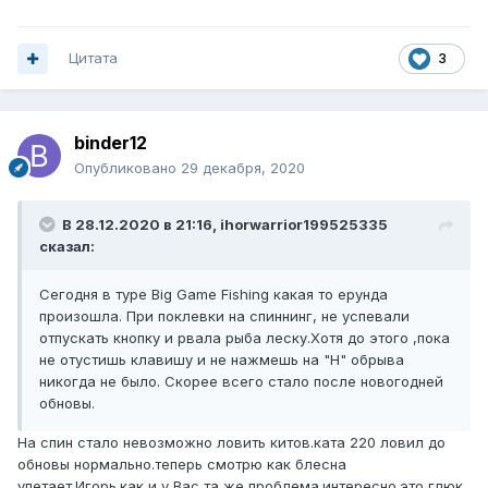
Цитата
3
binder12
Опубликовано
29 декабря, 2020
В 28.12.2020 в 21:16,
ihorwarrior199525335
сказал:
Сегодня в туре Big Game Fishing какая то ерунда
произошла. При поклевки на спиннинг, не успевали
отпускать кнопку и рвала рыба леску.Хотя до этого ,пока
не отустишь клавишу и не нажмешь на "H" обрыва
никогда не было. Скорее всего стало после новогодней
обновы.
На спин стало невозможно ловить китов.ката 220 ловил до
обновы нормально.теперь смотрю как блесна
улетает.Игорь.как и у Вас та же проблема.интересно.это глюк