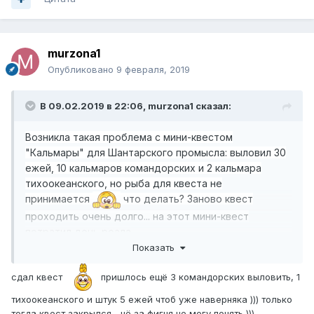
murzona1
Опубликовано
9 февраля, 2019
В 09.02.2019 в 22:06,
murzona1
сказал:
Возникла такая проблема с мини-квестом
"Кальмары" для Шантарского промысла: выловил 30
ежей, 10 кальмаров командорских и 2 кальмара
тихоокеанского, но рыба для квеста не
принимается
что делать? Заново квест
проходить очень долго... на этот мини-квест
потратил день реала
Показать
сдал квест
пришлось ещё 3 командорских выловить, 1
тихоокеанского и штук 5 ежей чтоб уже наверняка ))) только
тогда квест закрылся... чё за фигня не могу понять )))