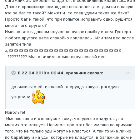
багажник автомобиля кладется, в холодильник кладется... Вот!
Даже в хранилище командное поклалась, а в дом ни в какую.
что за баг то такой? Может и со спец удами такая же бяка?
Просто баг и такой, что при попытке исправить одно, рушится
много чего другого?
Именно вес в данном случае не пущает рыбку в дом. Густера
любого другого веса спокойно поклалась . Или там вес после
запятой типа
х,333333333333333333333333333333333333333333333
????????? Мы то видим только округленный вес.
В 22.04.2019 в 02:44,
ориончик
сказал:
да выкиньте её, из какой то ерунды такую трагедию
устроили
Извольте!
Именно так я и отношусь к тому, что уды не кладутся , но
многих это волнует. Написал про этот баг именно по причине
того, что не только уды могут не класться. А так то мне лично
по барабану и на уды, которые не кладутся в багажник дом и