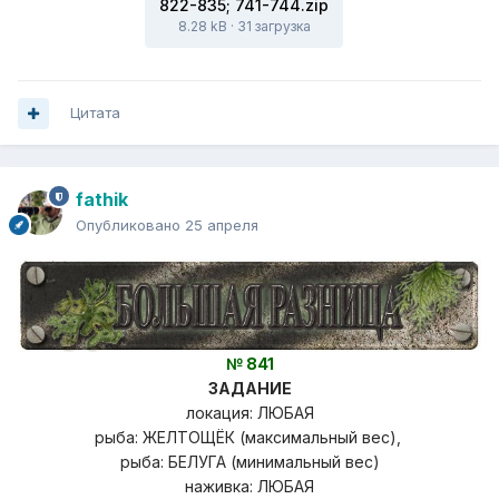
822-835; 741-744.zip
8.28 kB
·
31 загрузка
Цитата
fathik
Опубликовано
25 апреля
№ 841
ЗАДАНИЕ
локация: ЛЮБАЯ
рыба: ЖЕЛТОЩЁК (максимальный вес),
рыба: БЕЛУГА (минимальный вес)
наживка: ЛЮБАЯ