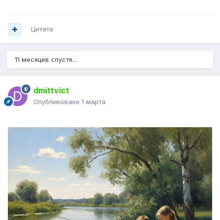
Цитата
11 месяцев спустя...
dmittvict
Опубликовано
1 марта