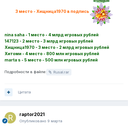
3 место - Хищница1970 в подпись
nina saha - 1 место - 4 млрд игровых рублей
147123 - 2 место - 3 млрд игровых рублей
Хищница1970 - 3 место - 2 млрд игровых рублей
Хитоми - 4 место - 800 млн игровых рублей
marta s - 5 место - 500 млн игровых рублей
Подробности в файле:
Rusal.rar
Цитата
raptor2021
Опубликовано
9 марта