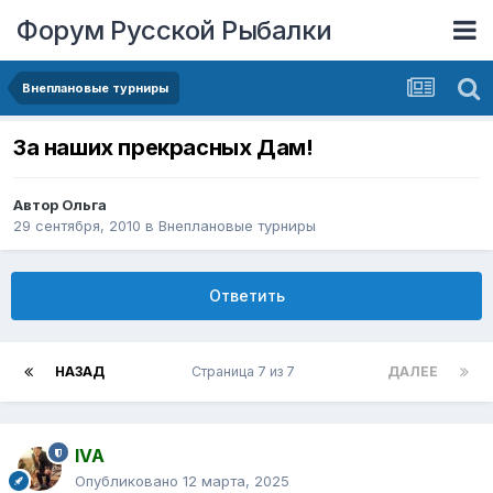
Форум Русской Рыбалки
Внеплановые турниры
За наших прекрасных Дам!
Автор
Ольга
29 сентября, 2010
в
Внеплановые турниры
Ответить
НАЗАД
Страница 7 из 7
ДАЛЕЕ
IVA
Опубликовано
12 марта, 2025