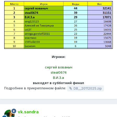
Игроки:
сергей вованыч
steal0674
В.И.З.а
выходят в субботний финал
Подробнее в прикрепленном файле:
DB__20112025.zip
vk.sandra