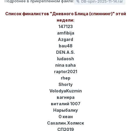
Подробнее в прикрепленном файле:
DB-spin-2025-11-14.rar
Список финалистов "Дневного Блица (спиннинг)" этой
недели:
147123
amfibija
Azgard
bau48
DEN.A.S.
ludaosh
nina saha
raptor2021
rhep
Shorty
VolodyaKuzmin
вагнера
виталий 1007
Нарыбалку
О кеан
Сахалин.Холмск
СП2019