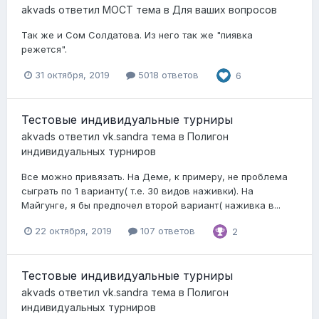
akvads
ответил
MOCT
тема в
Для ваших вопросов
Так же и Сом Солдатова. Из него так же "пиявка
режется".
31 октября, 2019
5018 ответов
6
Тестовые индивидуальные турниры
akvads
ответил
vk.sandra
тема в
Полигон
индивидуальных турниров
Все можно привязать. На Деме, к примеру, не проблема
сыграть по 1 варианту( т.е. 30 видов наживки). На
Майгунге, я бы предпочел второй вариант( наживка в...
22 октября, 2019
107 ответов
2
Тестовые индивидуальные турниры
akvads
ответил
vk.sandra
тема в
Полигон
индивидуальных турниров