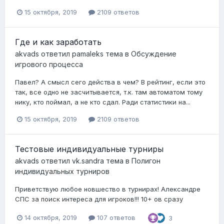
15 октября, 2019
2109 ответов
Где и как заработать
akvads
ответил
pamaleks
тема в
Обсуждение
игрового процесса
Павел? А смысл сего действа в чем? В рейтинг, если это
так, все одно не засчитывается, т.к. там автоматом тому
нику, кто поймал, а не кто сдал. Ради статистики на...
15 октября, 2019
2109 ответов
Тестовые индивидуальные турниры
akvads
ответил
vk.sandra
тема в
Полигон
индивидуальных турниров
Приветствую любое новшество в турнирах! Александре
СПС за поиск интереса для игроков!!! 10+ ов сразу
14 октября, 2019
107 ответов
3