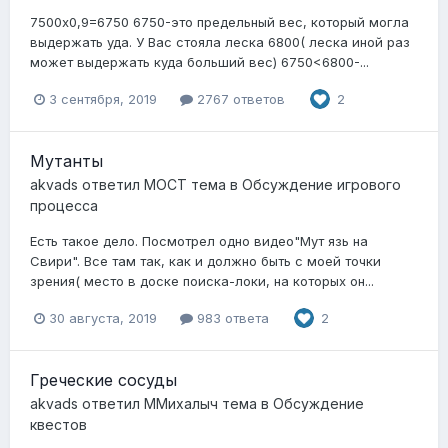
7500х0,9=6750 6750-это предельный вес, который могла
выдержать уда. У Вас стояла леска 6800( леска иной раз
может выдержать куда больший вес) 6750<6800-...
3 сентября, 2019
2767 ответов
2
Мутанты
akvads
ответил
MOCT
тема в
Обсуждение игрового
процесса
Есть такое дело. Посмотрел одно видео"Мут язь на
Свири". Все там так, как и должно быть с моей точки
зрения( место в доске поиска-локи, на которых он...
30 августа, 2019
983 ответа
2
Греческие сосуды
akvads
ответил
ММихалыч
тема в
Обсуждение
квестов