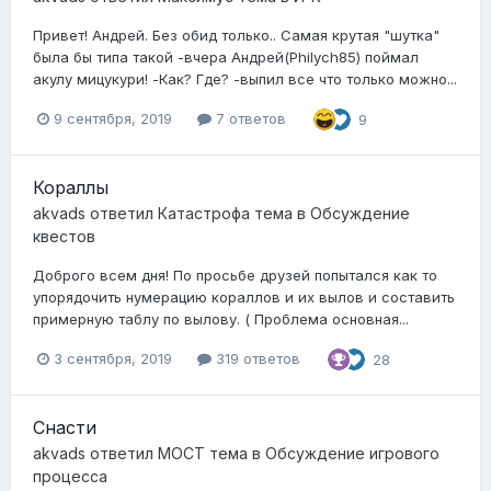
Привет! Андрей. Без обид только.. Самая крутая "шутка"
была бы типа такой -вчера Андрей(Philych85) поймал
акулу мицукури! -Как? Где? -выпил все что только можно...
9 сентября, 2019
7 ответов
9
Кораллы
akvads
ответил
Катастрофа
тема в
Обсуждение
квестов
Доброго всем дня! По просьбе друзей попытался как то
упорядочить нумерацию кораллов и их вылов и составить
примерную таблу по вылову. ( Проблема основная...
3 сентября, 2019
319 ответов
28
Снасти
akvads
ответил
MOCT
тема в
Обсуждение игрового
процесса