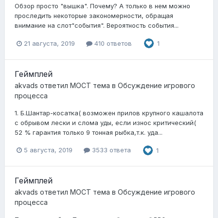
Обзор просто "вышка". Почему? А только в нем можно
проследить некоторые закономерности, обращая
внимание на слот"события". Вероятность события...
21 августа, 2019
410 ответов
1
Геймплей
akvads
ответил
MOCT
тема в
Обсуждение игрового
процесса
1. Б.Шантар-косатка( возможен прилов крупного кашалота
с обрывом лески и слома уды, если износ критический(
52 % гарантия только 9 тонная рыбка,т.к. уда...
5 августа, 2019
3533 ответа
1
Геймплей
akvads
ответил
MOCT
тема в
Обсуждение игрового
процесса