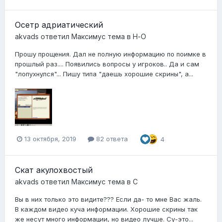
Осетр адриатический
akvads
ответил
Максимус
тема в
Н-О
Прошу прощения. Дал не полную информацию по поимке в
прошлый раз.... Появились вопросы у игроков.. Да и сам
"лопухнулся"... Пишу типа "даешь хорошие скрины", а...
13 октября, 2019
82 ответа
4
Скат акулохвостый
akvads
ответил
Максимус
тема в
С
Вы в них только это видите??? Если да- то мне Вас жаль.
В каждом видео куча информации. Хорошие скрины так
же несут много информации, но видео лучше. Су-это...