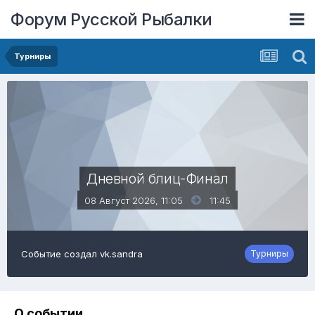
Форум Русской Рыбалки
Турниры
Дневной блиц-Финал
08 Август 2026, 11:05
11:45
Событие создал
vk.sandra
Турниры
О событии